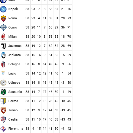
Napoli
38
23
7
8
58
37
21
76
Roma
38
23
4
11
59
31
28
73
Como
38
20
11
7
65
29
36
71
Milan
38
20
10
8
53
35
18
70
Juventus
38
19
12
7
62
34
28
69
Atalanta
38
15
14
9
51
36
15
59
Bologna
38
16
8
14
49
46
3
56
Lazio
38
14
12
12
41
40
1
54
Udinese
38
14
8
16
45
48
-3
50
Sassuolo
38
14
7
17
46
50
-4
49
Parma
38
11
12
15
28
46
-18
45
Torino
38
12
9
17
44
63
-19
45
Cagliari
38
11
10
17
40
53
-13
43
Fiorentina
38
9
15
14
41
50
-9
42