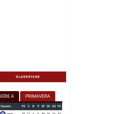
CLASSIFICHE
SERIE A
PRIMAVERA
Squadra
PG
V
N
P
GF
GS
DG
Pti
Inter
38
27
6
5
89
35
54
87