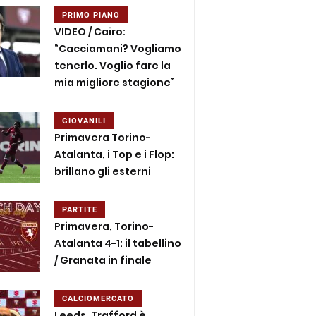
PRIMO PIANO
VIDEO / Cairo:
“Cacciamani? Vogliamo
tenerlo. Voglio fare la
mia migliore stagione”
GIOVANILI
Primavera Torino-
Atalanta, i Top e i Flop:
brillano gli esterni
PARTITE
Primavera, Torino-
Atalanta 4-1: il tabellino
/ Granata in finale
CALCIOMERCATO
Leeds, Trafford è