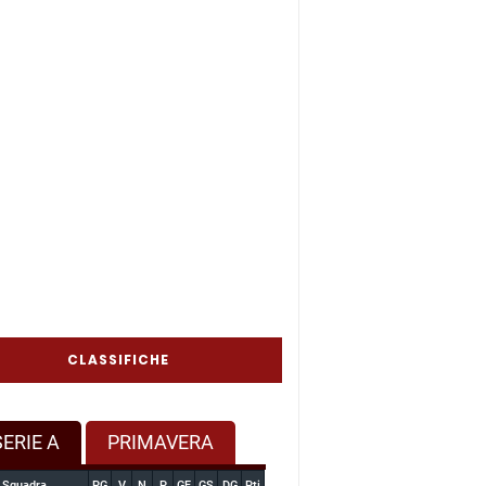
CLASSIFICHE
SERIE A
PRIMAVERA
Squadra
PG
V
N
P
GF
GS
DG
Pti