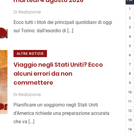
martedì 4 agosto 2026
1
Di
Redazione
2
Ecco tutti i titoli dei principali quotidiani di oggi
3
sul Torino: dall’esordio di [...]
4
5
ALTRE NOTIZIE
6
Viaggio negli Stati Uniti? Ecco
7
alcuni errori da non
8
commettere
9
10
Di
Redazione
11
Pianificare un soggiorno negli Stati Uniti
12
d’America richiede una preparazione accurata
13
che va [...]
14