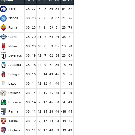
Inter
38
27
6
5
89
35
54
87
Napoli
38
23
7
8
58
37
21
76
Roma
38
23
4
11
59
31
28
73
Como
38
20
11
7
65
29
36
71
Milan
38
20
10
8
53
35
18
70
Juventus
38
19
12
7
62
34
28
69
Atalanta
38
15
14
9
51
36
15
59
Bologna
38
16
8
14
49
46
3
56
Lazio
38
14
12
12
41
40
1
54
Udinese
38
14
8
16
45
48
-3
50
Sassuolo
38
14
7
17
46
50
-4
49
Parma
38
11
12
15
28
46
-18
45
Torino
38
12
9
17
44
63
-19
45
Cagliari
38
11
10
17
40
53
-13
43