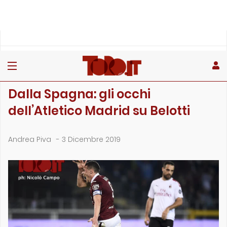
»
»
Home
Calciomercato
Dalla Spagna: gli occhi dell’Atletico Madrid su Belott…
CALCIOMERCATO
Dalla Spagna: gli occhi
dell’Atletico Madrid su Belotti
Andrea Piva
-
3 Dicembre 2019