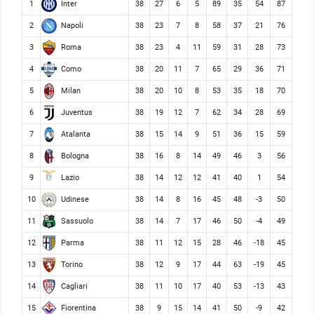
Inter
1
38
27
6
5
89
35
54
87
Napoli
2
38
23
7
8
58
37
21
76
Roma
3
38
23
4
11
59
31
28
73
Como
4
38
20
11
7
65
29
36
71
Milan
5
38
20
10
8
53
35
18
70
Juventus
6
38
19
12
7
62
34
28
69
Atalanta
7
38
15
14
9
51
36
15
59
Bologna
8
38
16
8
14
49
46
3
56
Lazio
9
38
14
12
12
41
40
1
54
Udinese
10
38
14
8
16
45
48
-3
50
Sassuolo
11
38
14
7
17
46
50
-4
49
Parma
12
38
11
12
15
28
46
-18
45
Torino
13
38
12
9
17
44
63
-19
45
Cagliari
14
38
11
10
17
40
53
-13
43
Fiorentina
15
38
9
15
14
41
50
-9
42