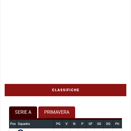
CLASSIFICHE
SERIE A
PRIMAVERA
Pos
Squadra
PG
V
N
P
GF
GS
DG
Pti