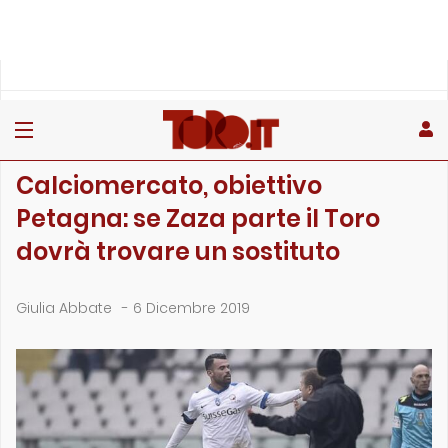
»
»
Home
Calciomercato
Calciomercato, obiettivo Petagna: se Zaza parte il Toro dovr…
CALCIOMERCATO
Calciomercato, obiettivo
Petagna: se Zaza parte il Toro
dovrà trovare un sostituto
Giulia Abbate
-
6 Dicembre 2019