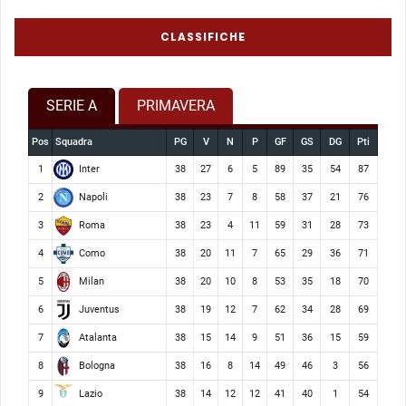
CLASSIFICHE
SERIE A
PRIMAVERA
Pos
Squadra
PG
V
N
P
GF
GS
DG
Pti
Inter
1
38
27
6
5
89
35
54
87
Napoli
2
38
23
7
8
58
37
21
76
Roma
3
38
23
4
11
59
31
28
73
Como
4
38
20
11
7
65
29
36
71
Milan
5
38
20
10
8
53
35
18
70
Juventus
6
38
19
12
7
62
34
28
69
Atalanta
7
38
15
14
9
51
36
15
59
Bologna
8
38
16
8
14
49
46
3
56
Lazio
9
38
14
12
12
41
40
1
54