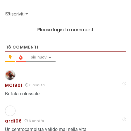
Iscriviti
Please login to comment
18
COMMENTI
più nuovi
MG1961
6 anni fa
Bufala colossale.
ardi06
6 anni fa
Un centrocampista valido mai nella vita