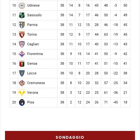
Udinese
10
38
14
8
16
45
48
-3
50
Sassuolo
11
38
14
7
17
46
50
-4
49
Parma
12
38
11
12
15
28
46
-18
45
Torino
13
38
12
9
17
44
63
-19
45
Cagliari
14
38
11
10
17
40
53
-13
43
Fiorentina
15
38
9
15
14
41
50
-9
42
Genoa
16
38
10
11
17
41
51
-10
41
Lecce
17
38
10
8
20
28
50
-22
38
Cremonese
18
38
8
10
20
32
57
-25
34
Verona
19
38
3
12
23
25
61
-36
21
Pisa
20
38
2
12
24
26
71
-45
18
SONDAGGIO