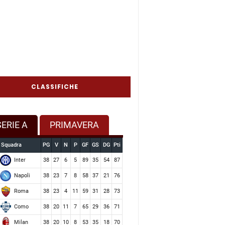
CLASSIFICHE
SERIE A
PRIMAVERA
Squadra
PG
V
N
P
GF
GS
DG
Pti
Inter
38
27
6
5
89
35
54
87
Napoli
38
23
7
8
58
37
21
76
Roma
38
23
4
11
59
31
28
73
Como
38
20
11
7
65
29
36
71
Milan
38
20
10
8
53
35
18
70