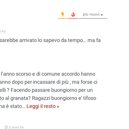
più nuovi
i fa
arebbe arrivato lo sapevo da tempo… ma fa
o l’anno scorso e di comune accordo hanno
anno dopo per incassare di più , ma forse ci
elli ? Facendo passare buongiorno per un
to al granata? Ragazzi buongiorno e’ tifoso
ma è stato
…
Leggi il resto »
9
2 anni fa