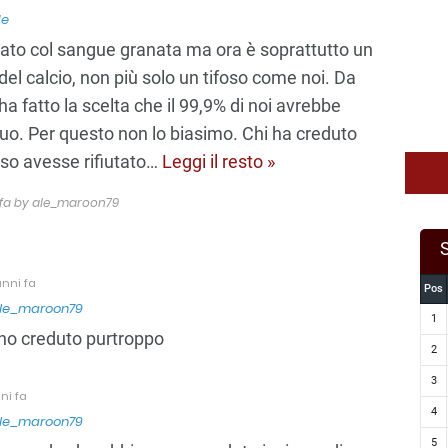
de
ato col sangue granata ma ora è soprattutto un
del calcio, non più solo un tifoso come noi. Da
ha fatto la scelta che il 99,9% di noi avrebbe
suo. Per questo non lo biasimo. Chi ha creduto
so avesse rifiutato
…
Leggi il resto »
i fa by ale_maroon79
nni fa
Pos
le_maroon79
1
nno creduto purtroppo
2
3
ni fa
4
le_maroon79
5