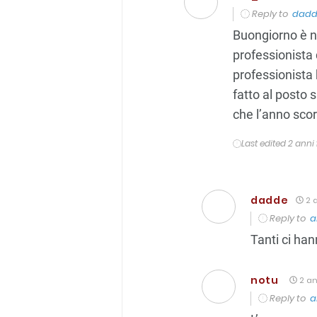
Reply to
dad
Buongiorno è n
professionista 
professionista 
fatto al posto 
che l’anno scor
Last edited 2 ann
dadde
2 a
Reply to
a
Tanti ci ha
notu
2 an
Reply to
a