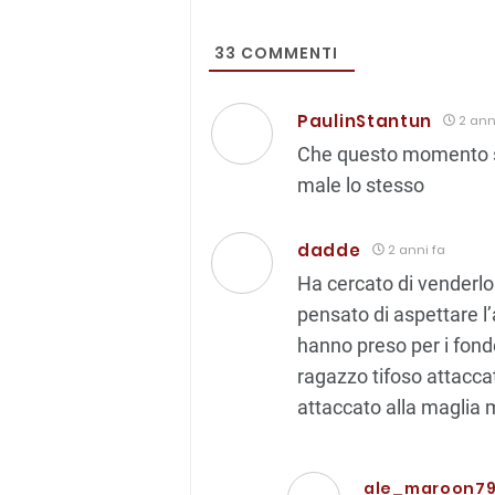
33
COMMENTI
PaulinStantun
2 ann
Che questo momento s
male lo stesso
dadde
2 anni fa
Ha cercato di venderl
pensato di aspettare l’
hanno preso per i fond
ragazzo tifoso attacca
attaccato alla maglia 
ale_maroon7