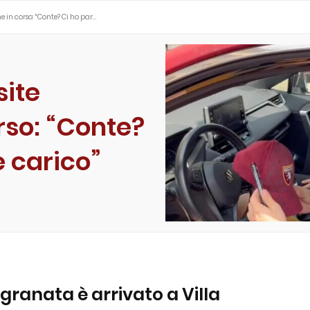
 in corso: “Conte? Ci ho par…
site
rso: “Conte?
è carico”
granata è arrivato a Villa