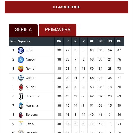
CLASSIFICHE
SERIE A
PRIMAVERA
Pos
Squadra
PG
V
N
P
GF
GS
DG
Pti
Inter
1
38
27
6
5
89
35
54
87
Napoli
2
38
23
7
8
58
37
21
76
Roma
3
38
23
4
11
59
31
28
73
Como
4
38
20
11
7
65
29
36
71
Milan
5
38
20
10
8
53
35
18
70
Juventus
6
38
19
12
7
62
34
28
69
Atalanta
7
38
15
14
9
51
36
15
59
Bologna
8
38
16
8
14
49
46
3
56
Lazio
9
38
14
12
12
41
40
1
54