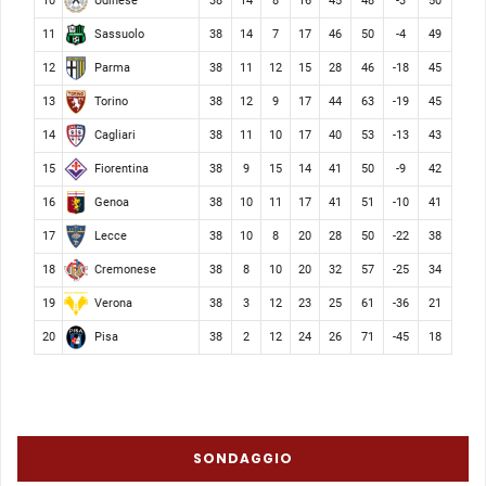
Udinese
10
38
14
8
16
45
48
-3
50
Sassuolo
11
38
14
7
17
46
50
-4
49
Parma
12
38
11
12
15
28
46
-18
45
Torino
13
38
12
9
17
44
63
-19
45
Cagliari
14
38
11
10
17
40
53
-13
43
Fiorentina
15
38
9
15
14
41
50
-9
42
Genoa
16
38
10
11
17
41
51
-10
41
Lecce
17
38
10
8
20
28
50
-22
38
Cremonese
18
38
8
10
20
32
57
-25
34
Verona
19
38
3
12
23
25
61
-36
21
Pisa
20
38
2
12
24
26
71
-45
18
SONDAGGIO