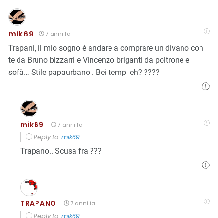
mik69
7 anni fa
Trapani, il mio sogno è andare a comprare un divano con
te da Bruno bizzarri e Vincenzo briganti da poltrone e
sofà… Stile papaurbano.. Bei tempi eh? ????
mik69
7 anni fa
Reply to
mik69
Trapano.. Scusa fra ???
TRAPANO
7 anni fa
Reply to
mik69