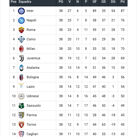
Pos
Squadra
PG
V
N
P
GF
GS
DG
Pti
Inter
1
38
27
6
5
89
35
54
87
Napoli
2
38
23
7
8
58
37
21
76
Roma
3
38
23
4
11
59
31
28
73
Como
4
38
20
11
7
65
29
36
71
Milan
5
38
20
10
8
53
35
18
70
Juventus
6
38
19
12
7
62
34
28
69
Atalanta
7
38
15
14
9
51
36
15
59
Bologna
8
38
16
8
14
49
46
3
56
Lazio
9
38
14
12
12
41
40
1
54
Udinese
10
38
14
8
16
45
48
-3
50
Sassuolo
11
38
14
7
17
46
50
-4
49
Parma
12
38
11
12
15
28
46
-18
45
Torino
13
38
12
9
17
44
63
-19
45
Cagliari
14
38
11
10
17
40
53
-13
43