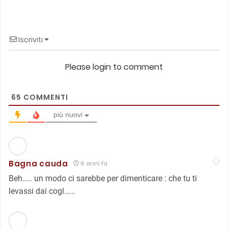
Iscriviti
Please login to comment
65
COMMENTI
più nuovi
Bagna cauda
6 anni fa
Beh….. un modo ci sarebbe per dimenticare : che tu ti
levassi dai cogl……