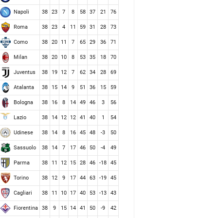
Napoli
38
23
7
8
58
37
21
76
Roma
38
23
4
11
59
31
28
73
Como
38
20
11
7
65
29
36
71
Milan
38
20
10
8
53
35
18
70
Juventus
38
19
12
7
62
34
28
69
Atalanta
38
15
14
9
51
36
15
59
Bologna
38
16
8
14
49
46
3
56
Lazio
38
14
12
12
41
40
1
54
Udinese
38
14
8
16
45
48
-3
50
Sassuolo
38
14
7
17
46
50
-4
49
Parma
38
11
12
15
28
46
-18
45
Torino
38
12
9
17
44
63
-19
45
Cagliari
38
11
10
17
40
53
-13
43
Fiorentina
38
9
15
14
41
50
-9
42