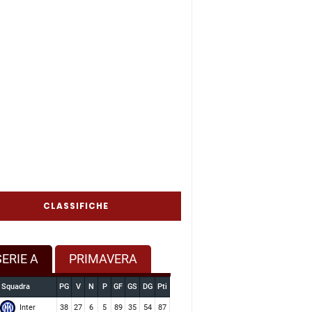
CLASSIFICHE
SERIE A
PRIMAVERA
Squadra
PG
V
N
P
GF
GS
DG
Pti
Inter
38
27
6
5
89
35
54
87