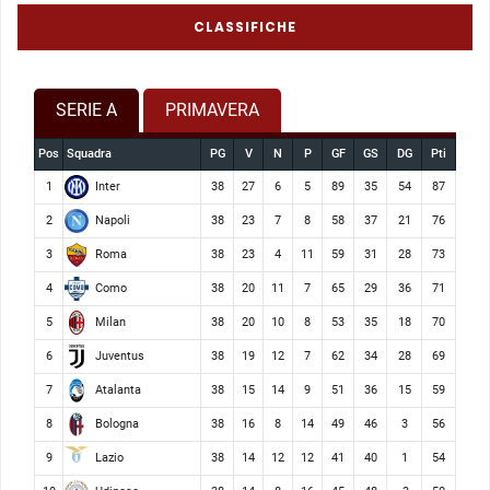
CLASSIFICHE
SERIE A
PRIMAVERA
Pos
Squadra
PG
V
N
P
GF
GS
DG
Pti
Inter
1
38
27
6
5
89
35
54
87
Napoli
2
38
23
7
8
58
37
21
76
Roma
3
38
23
4
11
59
31
28
73
Como
4
38
20
11
7
65
29
36
71
Milan
5
38
20
10
8
53
35
18
70
Juventus
6
38
19
12
7
62
34
28
69
Atalanta
7
38
15
14
9
51
36
15
59
Bologna
8
38
16
8
14
49
46
3
56
Lazio
9
38
14
12
12
41
40
1
54