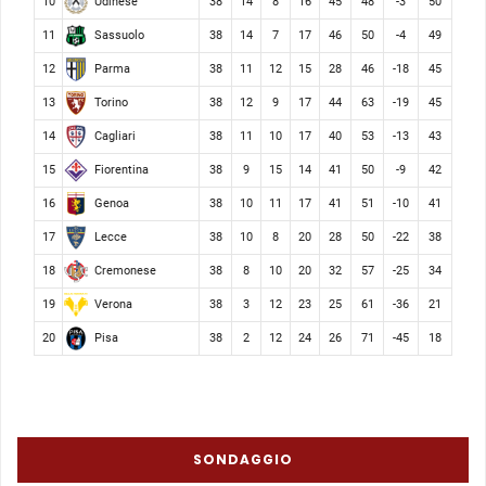
Udinese
10
38
14
8
16
45
48
-3
50
Sassuolo
11
38
14
7
17
46
50
-4
49
Parma
12
38
11
12
15
28
46
-18
45
Torino
13
38
12
9
17
44
63
-19
45
Cagliari
14
38
11
10
17
40
53
-13
43
Fiorentina
15
38
9
15
14
41
50
-9
42
Genoa
16
38
10
11
17
41
51
-10
41
Lecce
17
38
10
8
20
28
50
-22
38
Cremonese
18
38
8
10
20
32
57
-25
34
Verona
19
38
3
12
23
25
61
-36
21
Pisa
20
38
2
12
24
26
71
-45
18
SONDAGGIO