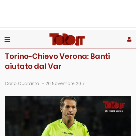
»
»
»
Home
Rubriche
Il punto sull'arbitro
Torino-Chievo Verona: Banti aiutato dal Var
IL PUNTO SULL'ARBITRO
Torino-Chievo Verona: Banti
aiutato dal Var
Carlo Quaranta
-
20 Novembre 2017