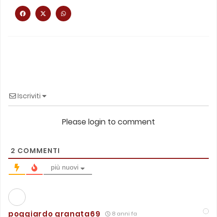
Iscriviti
Please login to comment
2
COMMENTI
più nuovi
poggiardo granata69
8 anni fa