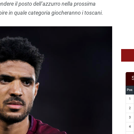
dere il posto dell’azzurro nella prossima
re in quale categoria giocheranno i toscani.
Pos
1
2
3
4