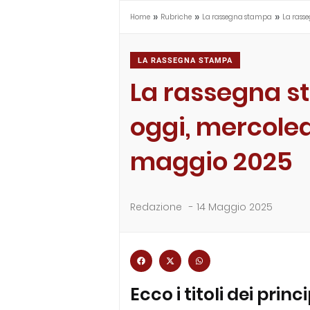
»
»
»
Home
Rubriche
La rassegna stampa
La rass
LA RASSEGNA STAMPA
La rassegna s
oggi, mercoled
maggio 2025
Redazione
-
14 Maggio 2025
Ecco i titoli dei princ