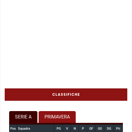
CLASSIFICHE
SERIE A
PRIMAVERA
Pos
Squadra
PG
V
N
P
GF
GS
DG
Pti