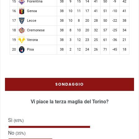
Fiorentina
15
38
9
15
14
41
50
-9
42
Genoa
16
38
10
11
17
41
51
-10
41
Lecce
17
38
10
8
20
28
50
-22
38
Cremonese
18
38
8
10
20
32
57
-25
34
Verona
19
38
3
12
23
25
61
-36
21
Pisa
20
38
2
12
24
26
71
-45
18
SONDAGGIO
Vi piace la terza maglia del Torino?
Sì
(65%)
No
(35%)