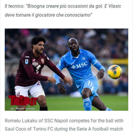
Il tecnico: “Bisogna creare più occasioni da gol. E Vlasic
deve tornare il giocatore che conosciamo”
Romelu Lukaku of SSC Napoli competes for the ball wtih
Saul Coco of Torino FC during the Serie A football match