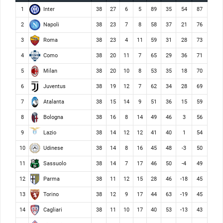
Inter
1
38
27
6
5
89
35
54
87
Napoli
2
38
23
7
8
58
37
21
76
Roma
3
38
23
4
11
59
31
28
73
Como
4
38
20
11
7
65
29
36
71
Milan
5
38
20
10
8
53
35
18
70
Juventus
6
38
19
12
7
62
34
28
69
Atalanta
7
38
15
14
9
51
36
15
59
Bologna
8
38
16
8
14
49
46
3
56
Lazio
9
38
14
12
12
41
40
1
54
Udinese
10
38
14
8
16
45
48
-3
50
Sassuolo
11
38
14
7
17
46
50
-4
49
Parma
12
38
11
12
15
28
46
-18
45
Torino
13
38
12
9
17
44
63
-19
45
Cagliari
14
38
11
10
17
40
53
-13
43