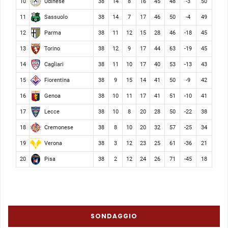
Udinese
10
38
14
8
16
45
48
-3
50
Sassuolo
11
38
14
7
17
46
50
-4
49
Parma
12
38
11
12
15
28
46
-18
45
Torino
13
38
12
9
17
44
63
-19
45
Cagliari
14
38
11
10
17
40
53
-13
43
Fiorentina
15
38
9
15
14
41
50
-9
42
Genoa
16
38
10
11
17
41
51
-10
41
Lecce
17
38
10
8
20
28
50
-22
38
Cremonese
18
38
8
10
20
32
57
-25
34
Verona
19
38
3
12
23
25
61
-36
21
Pisa
20
38
2
12
24
26
71
-45
18
SONDAGGIO