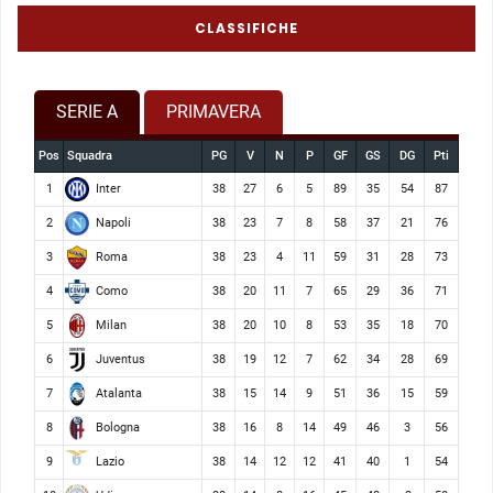
CLASSIFICHE
SERIE A
PRIMAVERA
Pos
Squadra
PG
V
N
P
GF
GS
DG
Pti
Inter
1
38
27
6
5
89
35
54
87
Napoli
2
38
23
7
8
58
37
21
76
Roma
3
38
23
4
11
59
31
28
73
Como
4
38
20
11
7
65
29
36
71
Milan
5
38
20
10
8
53
35
18
70
Juventus
6
38
19
12
7
62
34
28
69
Atalanta
7
38
15
14
9
51
36
15
59
Bologna
8
38
16
8
14
49
46
3
56
Lazio
9
38
14
12
12
41
40
1
54