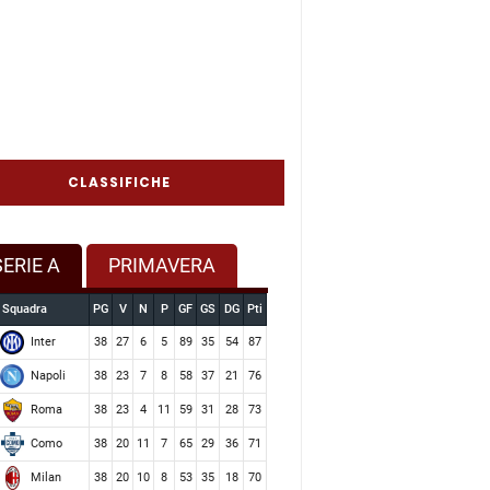
CLASSIFICHE
SERIE A
PRIMAVERA
Squadra
PG
V
N
P
GF
GS
DG
Pti
Inter
38
27
6
5
89
35
54
87
Napoli
38
23
7
8
58
37
21
76
Roma
38
23
4
11
59
31
28
73
Como
38
20
11
7
65
29
36
71
Milan
38
20
10
8
53
35
18
70