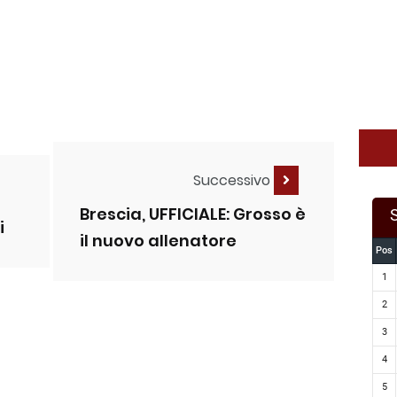
Successivo
Brescia, UFFICIALE: Grosso è
i
il nuovo allenatore
Pos
1
2
3
4
5