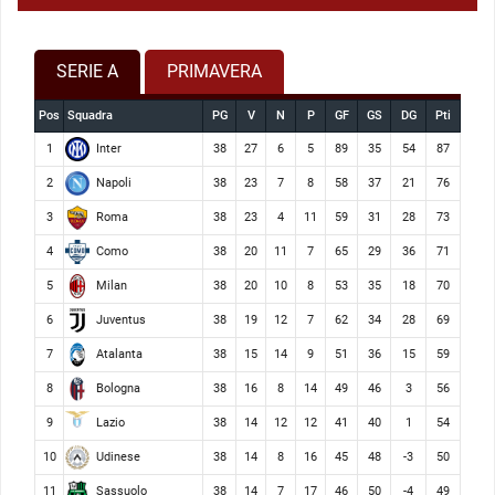
SERIE A
PRIMAVERA
Pos
Squadra
PG
V
N
P
GF
GS
DG
Pti
Inter
1
38
27
6
5
89
35
54
87
Napoli
2
38
23
7
8
58
37
21
76
Roma
3
38
23
4
11
59
31
28
73
Como
4
38
20
11
7
65
29
36
71
Milan
5
38
20
10
8
53
35
18
70
Juventus
6
38
19
12
7
62
34
28
69
Atalanta
7
38
15
14
9
51
36
15
59
Bologna
8
38
16
8
14
49
46
3
56
Lazio
9
38
14
12
12
41
40
1
54
Udinese
10
38
14
8
16
45
48
-3
50
Sassuolo
11
38
14
7
17
46
50
-4
49