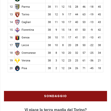
Parma
12
38
11
12
15
28
46
-18
45
Torino
13
38
12
9
17
44
63
-19
45
Cagliari
14
38
11
10
17
40
53
-13
43
Fiorentina
15
38
9
15
14
41
50
-9
42
Genoa
16
38
10
11
17
41
51
-10
41
Lecce
17
38
10
8
20
28
50
-22
38
Cremonese
18
38
8
10
20
32
57
-25
34
Verona
19
38
3
12
23
25
61
-36
21
Pisa
20
38
2
12
24
26
71
-45
18
SONDAGGIO
Vi piace la terza maglia del Torino?