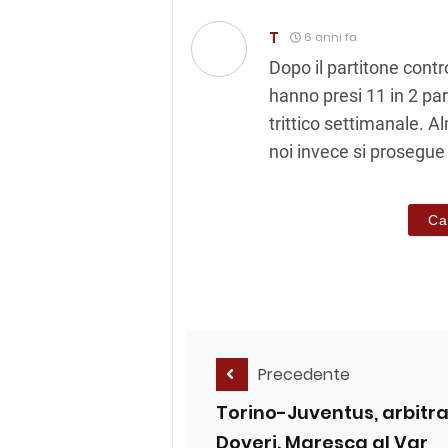
T
6 anni fa
Dopo il partitone contro
hanno presi 11 in 2 par
trittico settimanale. 
noi invece si prosegue
Ca
Precedente
Torino-Juventus, arbitr
Doveri. Maresca al Var