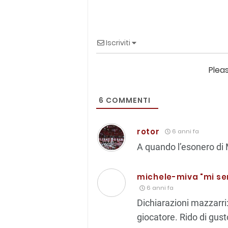
Iscriviti
Plea
6
COMMENTI
rotor
6 anni fa
A quando l’esonero di 
michele-miva "mi se
6 anni fa
Dichiarazioni mazzarri
giocatore. Rido di gust