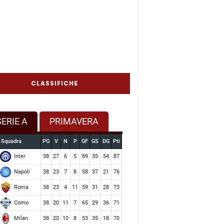
CLASSIFICHE
SERIE A
PRIMAVERA
Squadra
PG
V
N
P
GF
GS
DG
Pti
Inter
38
27
6
5
89
35
54
87
Napoli
38
23
7
8
58
37
21
76
Roma
38
23
4
11
59
31
28
73
Como
38
20
11
7
65
29
36
71
Milan
38
20
10
8
53
35
18
70