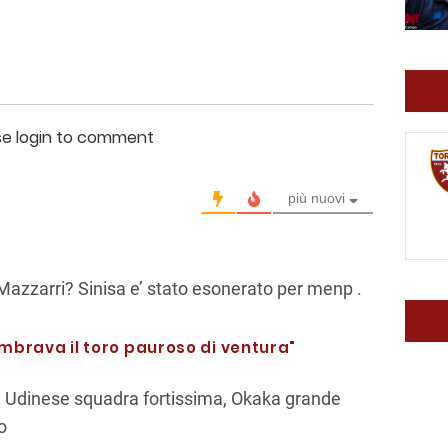
se login to comment
più nuovi
Mazzarri? Sinisa e’ stato esonerato per menp .
mbrava il toro pauroso di ventura"
: Udinese squadra fortissima, Okaka grande
o