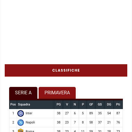
CLASSIFICHE
SERIE A
PRIMAVERA
Pos
Squadra
PG
V
N
P
GF
GS
DG
Pti
Inter
1
38
27
6
5
89
35
54
87
Napoli
2
38
23
7
8
58
37
21
76
Roma
3
38
23
4
11
59
31
28
73