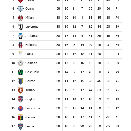
Como
4
38
20
11
7
65
29
36
71
Milan
5
38
20
10
8
53
35
18
70
Juventus
6
38
19
12
7
62
34
28
69
Atalanta
7
38
15
14
9
51
36
15
59
Bologna
8
38
16
8
14
49
46
3
56
Lazio
9
38
14
12
12
41
40
1
54
Udinese
10
38
14
8
16
45
48
-3
50
Sassuolo
11
38
14
7
17
46
50
-4
49
Parma
12
38
11
12
15
28
46
-18
45
Torino
13
38
12
9
17
44
63
-19
45
Cagliari
14
38
11
10
17
40
53
-13
43
Fiorentina
15
38
9
15
14
41
50
-9
42
Genoa
16
38
10
11
17
41
51
-10
41
Lecce
17
38
10
8
20
28
50
-22
38