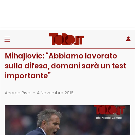
»
»
»
Home
Toro
Partite
Mihajlovic: “Abbiamo lavorato sulla difesa, domani sar…
PARTITE
Mihajlovic: “Abbiamo lavorato
sulla difesa, domani sarà un test
importante”
Andrea Piva
-
4 Novembre 2016