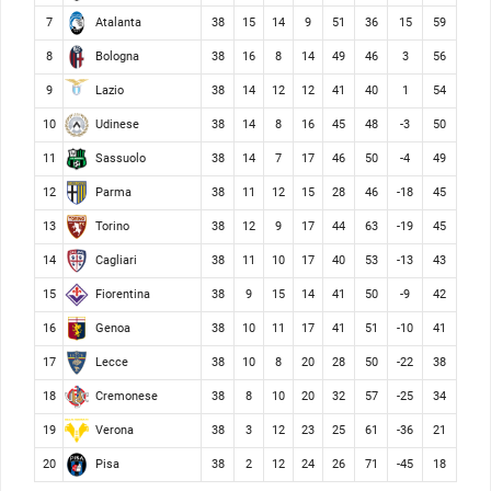
Atalanta
7
38
15
14
9
51
36
15
59
Bologna
8
38
16
8
14
49
46
3
56
Lazio
9
38
14
12
12
41
40
1
54
Udinese
10
38
14
8
16
45
48
-3
50
Sassuolo
11
38
14
7
17
46
50
-4
49
Parma
12
38
11
12
15
28
46
-18
45
Torino
13
38
12
9
17
44
63
-19
45
Cagliari
14
38
11
10
17
40
53
-13
43
Fiorentina
15
38
9
15
14
41
50
-9
42
Genoa
16
38
10
11
17
41
51
-10
41
Lecce
17
38
10
8
20
28
50
-22
38
Cremonese
18
38
8
10
20
32
57
-25
34
Verona
19
38
3
12
23
25
61
-36
21
Pisa
20
38
2
12
24
26
71
-45
18