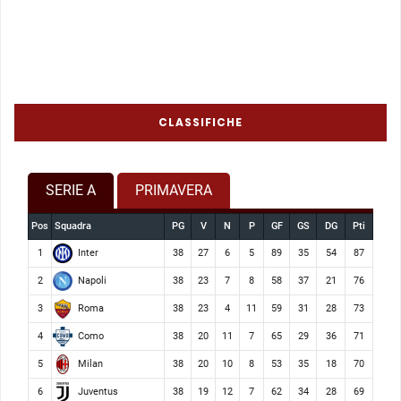
CLASSIFICHE
SERIE A
PRIMAVERA
Pos
Squadra
PG
V
N
P
GF
GS
DG
Pti
Inter
1
38
27
6
5
89
35
54
87
Napoli
2
38
23
7
8
58
37
21
76
Roma
3
38
23
4
11
59
31
28
73
Como
4
38
20
11
7
65
29
36
71
Milan
5
38
20
10
8
53
35
18
70
Juventus
6
38
19
12
7
62
34
28
69