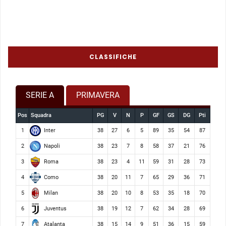
CLASSIFICHE
SERIE A
PRIMAVERA
Pos
Squadra
PG
V
N
P
GF
GS
DG
Pti
Inter
1
38
27
6
5
89
35
54
87
Napoli
2
38
23
7
8
58
37
21
76
Roma
3
38
23
4
11
59
31
28
73
Como
4
38
20
11
7
65
29
36
71
Milan
5
38
20
10
8
53
35
18
70
Juventus
6
38
19
12
7
62
34
28
69
Atalanta
7
38
15
14
9
51
36
15
59