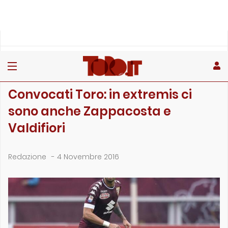
»
»
»
Home
Toro
Partite
Convocati Toro: in extremis ci sono anche Zappacosta e Valdi…
PARTITE
Convocati Toro: in extremis ci
sono anche Zappacosta e
Valdifiori
Redazione
-
4 Novembre 2016