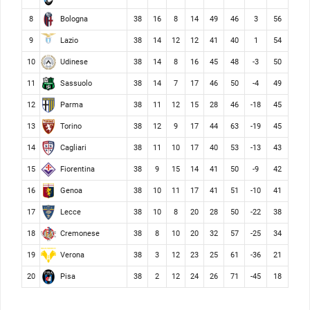
Bologna
8
38
16
8
14
49
46
3
56
Lazio
9
38
14
12
12
41
40
1
54
Udinese
10
38
14
8
16
45
48
-3
50
Sassuolo
11
38
14
7
17
46
50
-4
49
Parma
12
38
11
12
15
28
46
-18
45
Torino
13
38
12
9
17
44
63
-19
45
Cagliari
14
38
11
10
17
40
53
-13
43
Fiorentina
15
38
9
15
14
41
50
-9
42
Genoa
16
38
10
11
17
41
51
-10
41
Lecce
17
38
10
8
20
28
50
-22
38
Cremonese
18
38
8
10
20
32
57
-25
34
Verona
19
38
3
12
23
25
61
-36
21
Pisa
20
38
2
12
24
26
71
-45
18