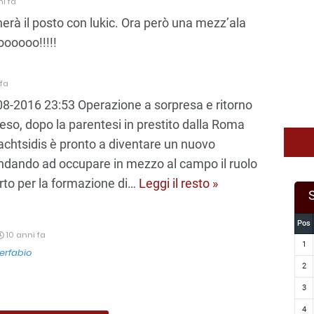
i fa
herà il posto con lukic. Ora però una mezz’ala
oooooo!!!!!
fa
08-2016 23:53 Operazione a sorpresa e ritorno
eso, dopo la parentesi in prestito dalla Roma
achtsidis è pronto a diventare un nuovo
andando ad occupare in mezzo al campo il ruolo
rto per la formazione di
…
Leggi il resto »
Pos
10 anni fa
1
erfabio
2
3
4