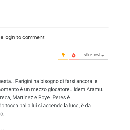
se login to comment
più nuovi
esta.. Parigini ha bisogno di farsi ancora le
 momento è un mezzo giocatore.. idem Aramu.
rreca, Martinez e Boye. Peres è
o tocca palla lui si accende la luce, è da
to.