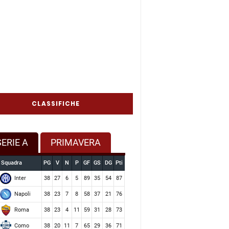
CLASSIFICHE
SERIE A
PRIMAVERA
Squadra
PG
V
N
P
GF
GS
DG
Pti
Inter
38
27
6
5
89
35
54
87
Napoli
38
23
7
8
58
37
21
76
Roma
38
23
4
11
59
31
28
73
Como
38
20
11
7
65
29
36
71