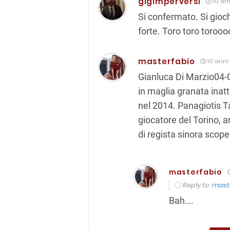
gigimperversi
10 ann
Si confermato. Si gioc
forte. Toro toro torooo
masterfabio
10 anni 
Gianluca Di Marzio04-
in maglia granata inatt
nel 2014. Panagiotis T
giocatore del Torino, 
di regista sinora scope
masterfabio
Reply to
mast
Bah….