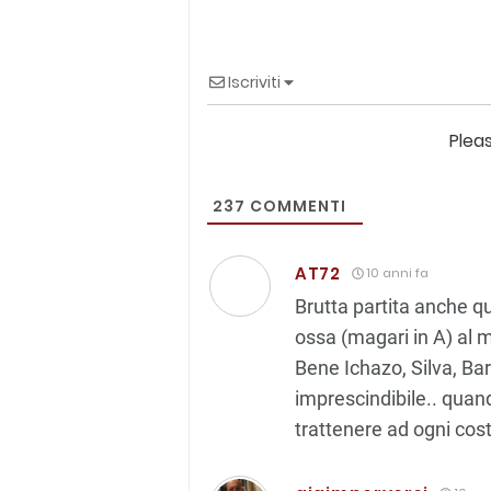
Iscriviti
Plea
237
COMMENTI
AT72
10 anni fa
Brutta partita anche qu
ossa (magari in A) al
Bene Ichazo, Silva, Ba
imprescindibile.. quand
trattenere ad ogni cos