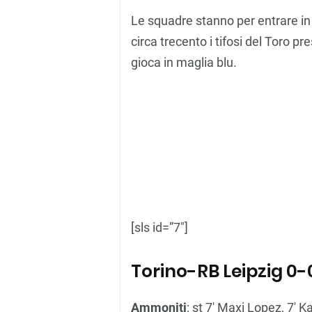
Le squadre stanno per entrare in
circa trecento i tifosi del Toro pr
gioca in maglia blu.
[sls id=”7″]
Torino-RB Leipzig 0-
Ammoniti
: st 7′ Maxi Lopez, 7′ Ka