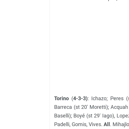
Torino
(
4-3-3)
: Ichazo; Peres (
Barreca (st 20′ Moretti); Acquah (
Baselli); Boyé (st 29′ Iago), Lopez
Padelli, Gomis, Vives.
All
. Mihajlo