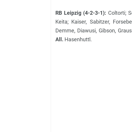
RB Leipzig (4-2-3-1):
Coltorti; 
Keita; Kaiser, Sabitzer, Forseb
Demme, Diawusi, Gibson, Grausc
All.
Hasenhuttl.