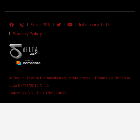
Feed RSS
Info e contatti
Privacy Policy
© Toro.it - Testata Giornalistica registrata presso il Tribunale di Torino in
data 07/11/2012 N. 55
Garnet Six S.C. - P.I. 10786810019