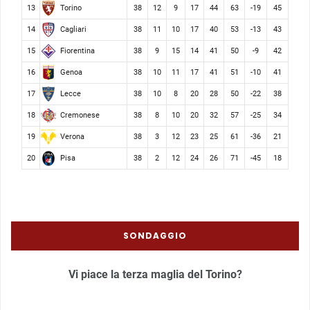
Torino
13
38
12
9
17
44
63
-19
45
Cagliari
14
38
11
10
17
40
53
-13
43
Fiorentina
15
38
9
15
14
41
50
-9
42
Genoa
16
38
10
11
17
41
51
-10
41
Lecce
17
38
10
8
20
28
50
-22
38
Cremonese
18
38
8
10
20
32
57
-25
34
Verona
19
38
3
12
23
25
61
-36
21
Pisa
20
38
2
12
24
26
71
-45
18
SONDAGGIO
Vi piace la terza maglia del Torino?