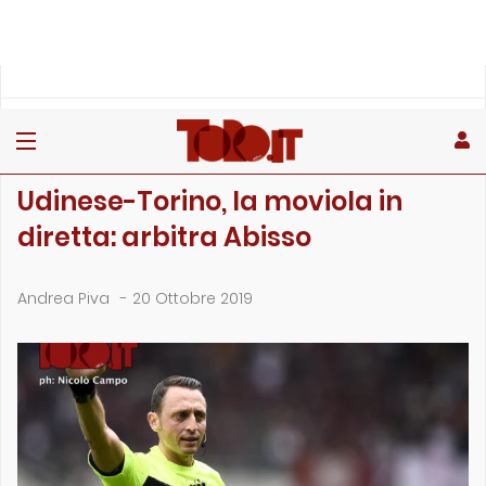
»
»
»
Home
Toro
Partite
Udinese-Torino, la moviola in diretta: arbitra Abisso
PARTITE
Udinese-Torino, la moviola in
diretta: arbitra Abisso
Andrea Piva
-
20 Ottobre 2019