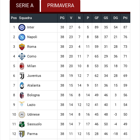
SERIE A
PRIMAVERA
Pos
Squadra
PG
V
N
P
GF
GS
DG
Pti
Inter
1
38
27
6
5
89
35
54
87
Napoli
2
38
23
7
8
58
37
21
76
Roma
3
38
23
4
11
59
31
28
73
Como
4
38
20
11
7
65
29
36
71
Milan
5
38
20
10
8
53
35
18
70
Juventus
6
38
19
12
7
62
34
28
69
Atalanta
7
38
15
14
9
51
36
15
59
Bologna
8
38
16
8
14
49
46
3
56
Lazio
9
38
14
12
12
41
40
1
54
Udinese
10
38
14
8
16
45
48
-3
50
Sassuolo
11
38
14
7
17
46
50
-4
49
Parma
12
38
11
12
15
28
46
-18
45