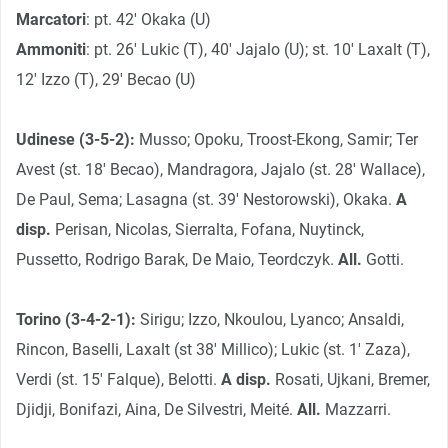
Marcatori
: pt. 42′ Okaka (U)
Ammoniti
: pt. 26′ Lukic (T), 40′ Jajalo (U); st. 10′ Laxalt (T),
12′ Izzo (T), 29′ Becao (U)
Udinese (3-5-2):
Musso; Opoku, Troost-Ekong, Samir; Ter
Avest (st. 18′ Becao), Mandragora, Jajalo (st. 28′ Wallace),
De Paul, Sema; Lasagna (st. 39′ Nestorowski), Okaka.
A
disp.
Perisan, Nicolas, Sierralta, Fofana, Nuytinck,
Pussetto, Rodrigo Barak, De Maio, Teordczyk.
All.
Gotti.
Torino (3-4-2-1):
Sirigu; Izzo, Nkoulou, Lyanco; Ansaldi,
Rincon, Baselli, Laxalt (st 38′ Millico); Lukic (st. 1′ Zaza),
Verdi (st. 15′ Falque), Belotti.
A disp.
Rosati, Ujkani, Bremer,
Djidji, Bonifazi, Aina, De Silvestri, Meité.
All.
Mazzarri.