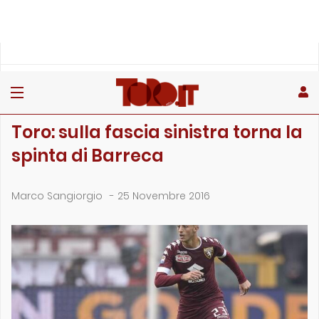
»
»
»
Home
Toro
Primo piano
Toro: sulla fascia sinistra torna la spinta di Barreca
PRIMO PIANO
Toro: sulla fascia sinistra torna la
spinta di Barreca
Marco Sangiorgio
-
25 Novembre 2016