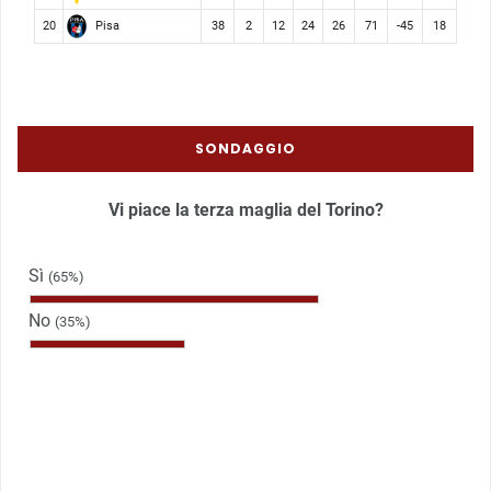
Pisa
20
38
2
12
24
26
71
-45
18
SONDAGGIO
Vi piace la terza maglia del Torino?
Sì
(65%)
No
(35%)