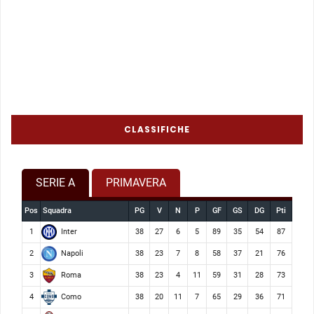
CLASSIFICHE
SERIE A
PRIMAVERA
Pos
Squadra
PG
V
N
P
GF
GS
DG
Pti
Inter
1
38
27
6
5
89
35
54
87
Napoli
2
38
23
7
8
58
37
21
76
Roma
3
38
23
4
11
59
31
28
73
Como
4
38
20
11
7
65
29
36
71