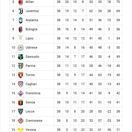
Milan
5
38
20
10
8
53
35
18
70
Juventus
6
38
19
12
7
62
34
28
69
Atalanta
7
38
15
14
9
51
36
15
59
Bologna
8
38
16
8
14
49
46
3
56
Lazio
9
38
14
12
12
41
40
1
54
Udinese
10
38
14
8
16
45
48
-3
50
Sassuolo
11
38
14
7
17
46
50
-4
49
Parma
12
38
11
12
15
28
46
-18
45
Torino
13
38
12
9
17
44
63
-19
45
Cagliari
14
38
11
10
17
40
53
-13
43
Fiorentina
15
38
9
15
14
41
50
-9
42
Genoa
16
38
10
11
17
41
51
-10
41
Lecce
17
38
10
8
20
28
50
-22
38
Cremonese
18
38
8
10
20
32
57
-25
34
Verona
19
38
3
12
23
25
61
-36
21