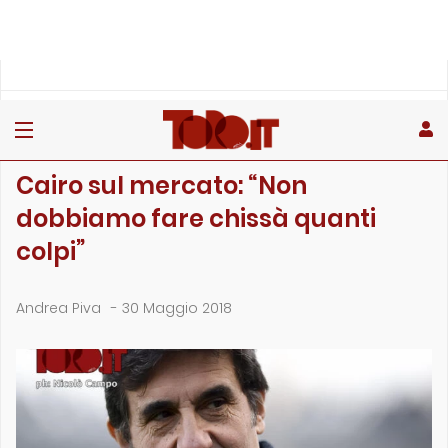
»
»
»
Home
Toro
Primo piano
Cairo sul mercato: “Non dobbiamo fare chissà quanti c…
PRIMO PIANO
Cairo sul mercato: “Non
dobbiamo fare chissà quanti
colpi”
Andrea Piva
-
30 Maggio 2018