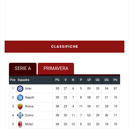
CLASSIFICHE
SERIE A
PRIMAVERA
Pos
Squadra
PG
V
N
P
GF
GS
DG
Pti
Inter
1
38
27
6
5
89
35
54
87
Napoli
2
38
23
7
8
58
37
21
76
Roma
3
38
23
4
11
59
31
28
73
Como
4
38
20
11
7
65
29
36
71
Milan
5
38
20
10
8
53
35
18
70