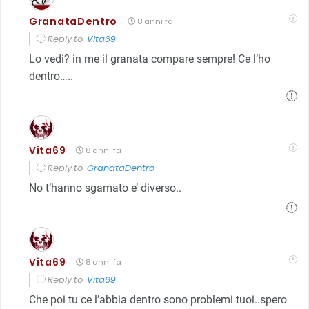
GranataDentro
8 anni fa
Reply to
Vita69
Lo vedi? in me il granata compare sempre! Ce l’ho
dentro…..
Vita69
8 anni fa
Reply to
GranataDentro
No t’hanno sgamato e’ diverso..
Vita69
8 anni fa
Reply to
Vita69
Che poi tu ce l’abbia dentro sono problemi tuoi..spero