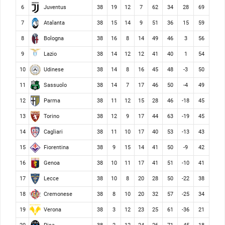
Juventus
6
38
19
12
7
62
34
28
69
Atalanta
7
38
15
14
9
51
36
15
59
Bologna
8
38
16
8
14
49
46
3
56
Lazio
9
38
14
12
12
41
40
1
54
Udinese
10
38
14
8
16
45
48
-3
50
Sassuolo
11
38
14
7
17
46
50
-4
49
Parma
12
38
11
12
15
28
46
-18
45
Torino
13
38
12
9
17
44
63
-19
45
Cagliari
14
38
11
10
17
40
53
-13
43
Fiorentina
15
38
9
15
14
41
50
-9
42
Genoa
16
38
10
11
17
41
51
-10
41
Lecce
17
38
10
8
20
28
50
-22
38
Cremonese
18
38
8
10
20
32
57
-25
34
Verona
19
38
3
12
23
25
61
-36
21