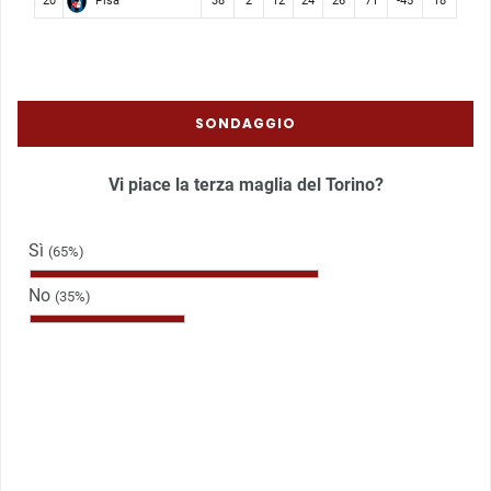
Pisa
20
38
2
12
24
26
71
-45
18
SONDAGGIO
Vi piace la terza maglia del Torino?
Sì
(65%)
No
(35%)