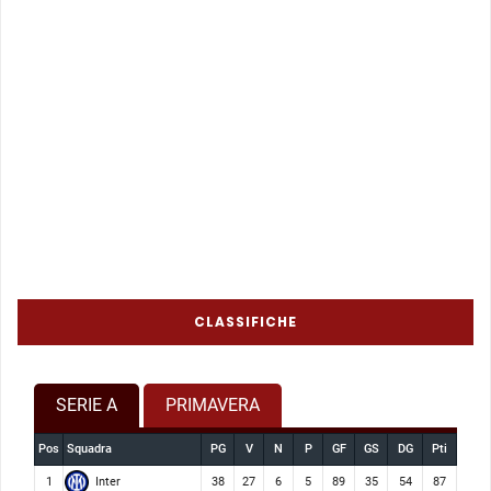
CLASSIFICHE
SERIE A
PRIMAVERA
Pos
Squadra
PG
V
N
P
GF
GS
DG
Pti
Inter
1
38
27
6
5
89
35
54
87