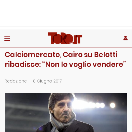
»
»
»
Home
Toro
Primo piano
Calciomercato, Cairo su Belotti ribadisce: “Non lo vog…
PRIMO PIANO
Calciomercato, Cairo su Belotti
ribadisce: “Non lo voglio vendere”
Redazione
-
8 Giugno 2017