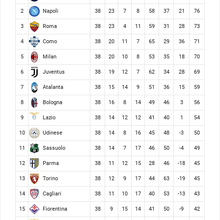
Napoli
2
38
23
7
8
58
37
21
76
Roma
3
38
23
4
11
59
31
28
73
Como
4
38
20
11
7
65
29
36
71
Milan
5
38
20
10
8
53
35
18
70
Juventus
6
38
19
12
7
62
34
28
69
Atalanta
7
38
15
14
9
51
36
15
59
Bologna
8
38
16
8
14
49
46
3
56
Lazio
9
38
14
12
12
41
40
1
54
Udinese
10
38
14
8
16
45
48
-3
50
Sassuolo
11
38
14
7
17
46
50
-4
49
Parma
12
38
11
12
15
28
46
-18
45
Torino
13
38
12
9
17
44
63
-19
45
Cagliari
14
38
11
10
17
40
53
-13
43
Fiorentina
15
38
9
15
14
41
50
-9
42