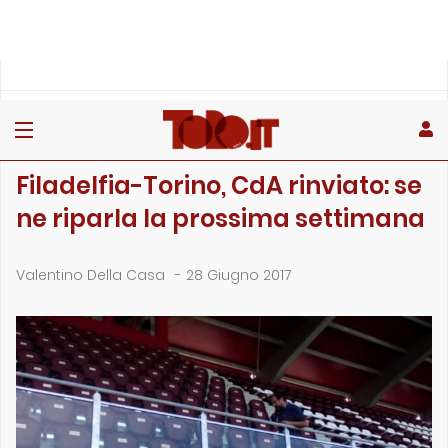
»
»
»
Home
Toro
Primo piano
Filadelfia-Torino, CdA rinviato: se ne riparla la prossima s…
PRIMO PIANO
Filadelfia-Torino, CdA rinviato: se
ne riparla la prossima settimana
Valentino Della Casa
-
28 Giugno 2017