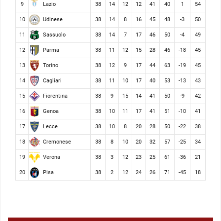
Lazio
9
38
14
12
12
41
40
1
54
Udinese
10
38
14
8
16
45
48
-3
50
Sassuolo
11
38
14
7
17
46
50
-4
49
Parma
12
38
11
12
15
28
46
-18
45
Torino
13
38
12
9
17
44
63
-19
45
Cagliari
14
38
11
10
17
40
53
-13
43
Fiorentina
15
38
9
15
14
41
50
-9
42
Genoa
16
38
10
11
17
41
51
-10
41
Lecce
17
38
10
8
20
28
50
-22
38
Cremonese
18
38
8
10
20
32
57
-25
34
Verona
19
38
3
12
23
25
61
-36
21
Pisa
20
38
2
12
24
26
71
-45
18