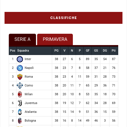
CLASSIFICHE
SERIE A
PRIMAVERA
Pos
Squadra
PG
V
N
P
GF
GS
DG
Pti
Inter
1
38
27
6
5
89
35
54
87
Napoli
2
38
23
7
8
58
37
21
76
Roma
3
38
23
4
11
59
31
28
73
Como
4
38
20
11
7
65
29
36
71
Milan
5
38
20
10
8
53
35
18
70
Juventus
6
38
19
12
7
62
34
28
69
Atalanta
7
38
15
14
9
51
36
15
59
Bologna
8
38
16
8
14
49
46
3
56