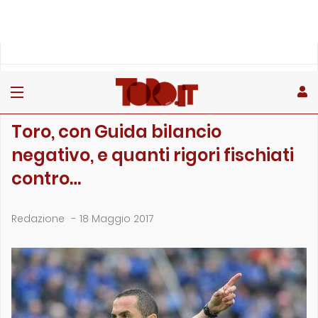
»
»
»
Home
Toro
Primo piano
Toro, con Guida bilancio negativo, e quanti rigori fischiati…
PRIMO PIANO
Toro, con Guida bilancio
negativo, e quanti rigori fischiati
contro…
Redazione
-
18 Maggio 2017