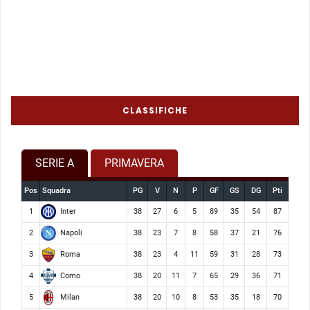
CLASSIFICHE
SERIE A
PRIMAVERA
Pos
Squadra
PG
V
N
P
GF
GS
DG
Pti
Inter
1
38
27
6
5
89
35
54
87
Napoli
2
38
23
7
8
58
37
21
76
Roma
3
38
23
4
11
59
31
28
73
Como
4
38
20
11
7
65
29
36
71
Milan
5
38
20
10
8
53
35
18
70