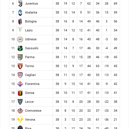
Juventus
6
38
19
12
7
62
34
28
69
Atalanta
7
38
15
14
9
51
36
15
59
Bologna
8
38
16
8
14
49
46
3
56
Lazio
9
38
14
12
12
41
40
1
54
Udinese
10
38
14
8
16
45
48
-3
50
Sassuolo
11
38
14
7
17
46
50
-4
49
Parma
12
38
11
12
15
28
46
-18
45
Torino
13
38
12
9
17
44
63
-19
45
Cagliari
14
38
11
10
17
40
53
-13
43
Fiorentina
15
38
9
15
14
41
50
-9
42
Genoa
16
38
10
11
17
41
51
-10
41
Lecce
17
38
10
8
20
28
50
-22
38
Cremonese
18
38
8
10
20
32
57
-25
34
Verona
19
38
3
12
23
25
61
-36
21
Pisa
20
38
2
12
24
26
71
-45
18