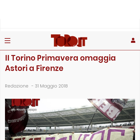
»
»
»
Home
Toro
Primo piano
Il Torino Primavera omaggia Astori a Firenze
PRIMO PIANO
Il Torino Primavera omaggia
Astori a Firenze
Redazione
-
31 Maggio 2018