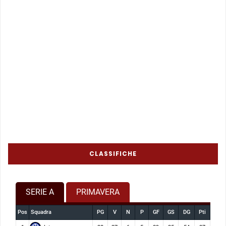
CLASSIFICHE
SERIE A
PRIMAVERA
Pos
Squadra
PG
V
N
P
GF
GS
DG
Pti