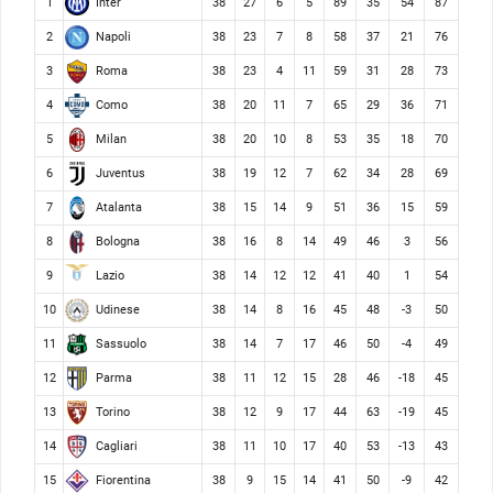
Inter
1
38
27
6
5
89
35
54
87
Napoli
2
38
23
7
8
58
37
21
76
Roma
3
38
23
4
11
59
31
28
73
Como
4
38
20
11
7
65
29
36
71
Milan
5
38
20
10
8
53
35
18
70
Juventus
6
38
19
12
7
62
34
28
69
Atalanta
7
38
15
14
9
51
36
15
59
Bologna
8
38
16
8
14
49
46
3
56
Lazio
9
38
14
12
12
41
40
1
54
Udinese
10
38
14
8
16
45
48
-3
50
Sassuolo
11
38
14
7
17
46
50
-4
49
Parma
12
38
11
12
15
28
46
-18
45
Torino
13
38
12
9
17
44
63
-19
45
Cagliari
14
38
11
10
17
40
53
-13
43
Fiorentina
15
38
9
15
14
41
50
-9
42