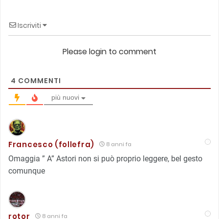
Iscriviti
Please login to comment
4
COMMENTI
più nuovi
Francesco (follefra)
8 anni fa
Omaggia ” A” Astori non si può proprio leggere, bel gesto
comunque
rotor
8 anni fa