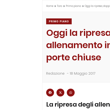
»
»
»
Home
Toro
Primo piano
Oggi la ripresa, dopp
PRIMO PIANO
Oggi la ripres
allenamento in
porte chiuse
Redazione
-
18 Maggio 2017
La ripresa degli alle