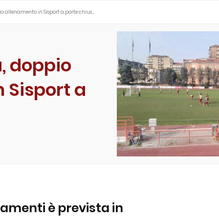
io allenamento in Sisport a porte chius…
a, doppio
 Sisport a
namenti è prevista in