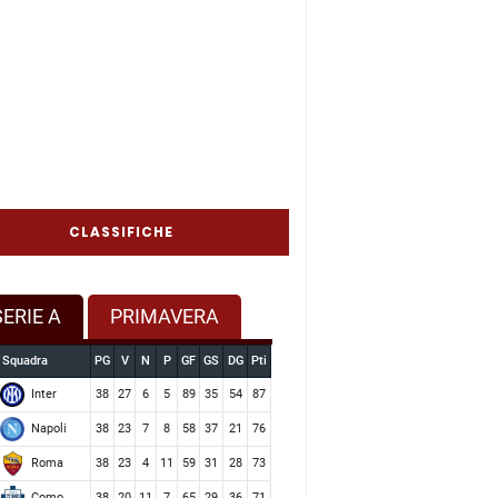
CLASSIFICHE
SERIE A
PRIMAVERA
Squadra
PG
V
N
P
GF
GS
DG
Pti
Inter
38
27
6
5
89
35
54
87
Napoli
38
23
7
8
58
37
21
76
Roma
38
23
4
11
59
31
28
73
Como
38
20
11
7
65
29
36
71