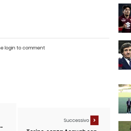
se login to comment
Successivo
o-