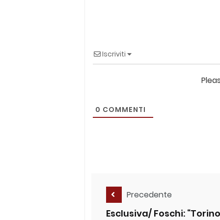
Iscriviti
Plea
0
COMMENTI
Precedente
Esclusiva/ Foschi: “Torin