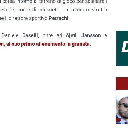
di corsa intorno al terreno di gioco per scaldare i
revede, come di consueto, un lavoro misto tra
e il direttore sportivo
Petrachi
.
a Daniele
Baselli
, oltre ad
Ajeti
,
Jansson
e
n, al suo primo allenamento in granata.