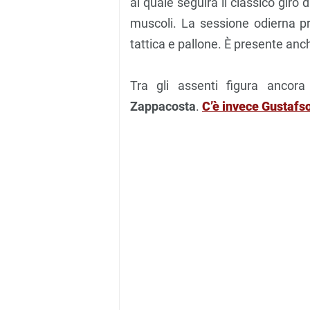
al quale seguirà il classico giro 
muscoli. La sessione odierna p
tattica e pallone. È presente anch
Tra gli assenti figura ancor
Zappacosta
.
C’è invece Gustafso