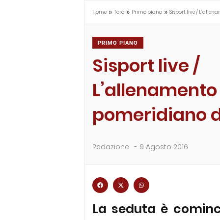
»
»
»
Home
Toro
Primo piano
Sisport live / L’alle
PRIMO PIANO
Sisport live /
L’allenamento
pomeridiano d
Redazione
-
9 Agosto 2016
La seduta è cominci