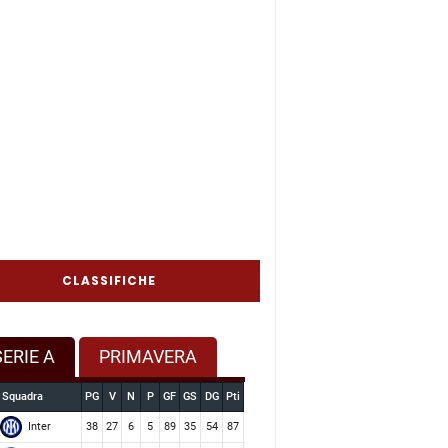
CLASSIFICHE
SERIE A
PRIMAVERA
Squadra
PG
V
N
P
GF
GS
DG
Pti
Inter
38
27
6
5
89
35
54
87