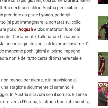
erzare con i più giovani, così come
Moretti
. Bello
etto dei tifosi saliti in Austria per incitare la
ic
prendere da parte
Lyanco
, parlargli
etto (si può immaginare la portata) sul collo,
are poi di
Acquah
e
Obi
, mattatori fuori dal
verde. Certamente, l’allenatore ha saputo
Ma anche la giusta voglia di lavorare insieme. E
ndo mancano pochi giorni al primo impegno
adra non è del tutto certa di rimanere tale e
non manca per niente, e in previsione ai
e una stagione sicurmente ci saranno, è
o. In Austria si lavora con il sorriso. E senza
rrere verso l’Europa, la strada tracciata sembra,