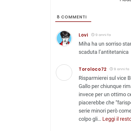
8
COMMENTI
Lovi
9 anni fa
Miha ha un sorriso stam
scaduta l’antitetanica
Toroloco72
9 anni fa
Risparmierei sul vice B
Gallo per chiunque rima
invece per un ottimo c
piacerebbe che “farisp
serie minori però come 
colpo gli
…
Leggi il rest