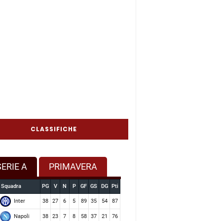
CLASSIFICHE
SERIE A
PRIMAVERA
Squadra
PG
V
N
P
GF
GS
DG
Pti
Inter
38
27
6
5
89
35
54
87
Napoli
38
23
7
8
58
37
21
76