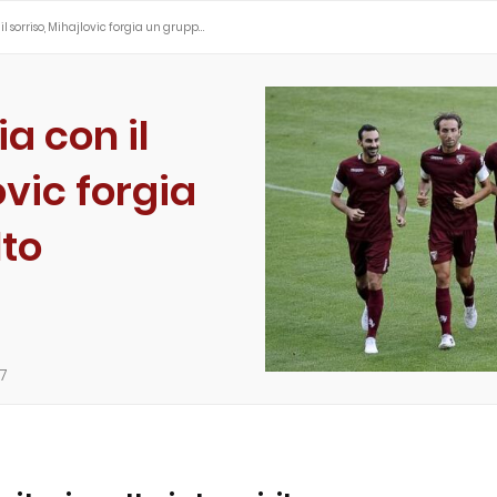
 il sorriso, Mihajlovic forgia un grupp…
ia con il
ovic forgia
to
7