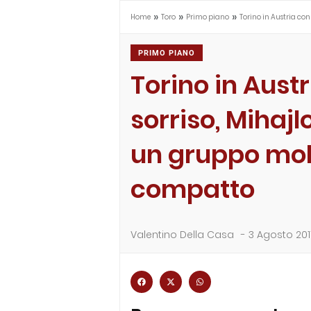
»
»
»
Home
Toro
Primo piano
Torino in Austria con
PRIMO PIANO
Torino in Austr
sorriso, Mihajl
un gruppo mol
compatto
Valentino Della Casa
-
3 Agosto 201