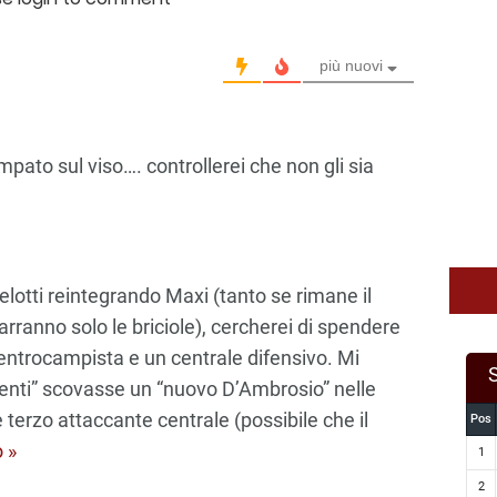
più nuovi
pato sul viso…. controllerei che non gli sia
elotti reintegrando Maxi (tanto se rimane il
rranno solo le briciole), cercherei di spendere
entrocampista e un centrale difensivo. Mi
enti” scovasse un “nuovo D’Ambrosio” nelle
terzo attaccante centrale (possibile che il
Pos
o »
1
2