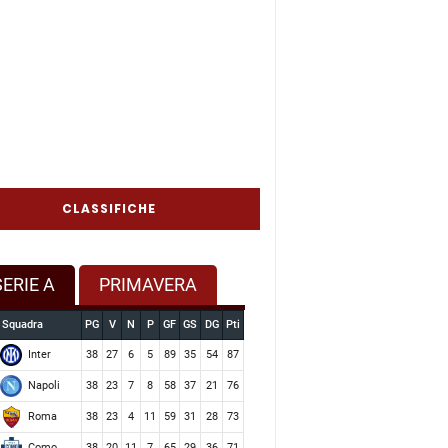
CLASSIFICHE
SERIE A
PRIMAVERA
Squadra
PG
V
N
P
GF
GS
DG
Pti
Inter
38
27
6
5
89
35
54
87
Napoli
38
23
7
8
58
37
21
76
Roma
38
23
4
11
59
31
28
73
Como
38
20
11
7
65
29
36
71