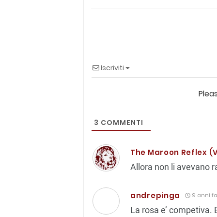
Iscriviti
Plea
3
COMMENTI
The Maroon Reflex (V
Allora non li avevano r
andrepinga
9 anni f
La rosa e’ competiva. 