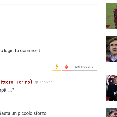
se login to comment
più nuovi
ittore-Torino)
9 anni fa
apiti….?
a
Basta un piccolo sforzo.