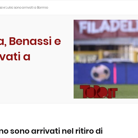
ssi e Lukic sono arrivati a Bormio
a, Benassi e
vati a
no sono arrivati nel ritiro di