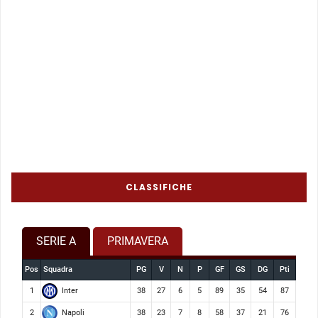
CLASSIFICHE
SERIE A
PRIMAVERA
Pos
Squadra
PG
V
N
P
GF
GS
DG
Pti
Inter
1
38
27
6
5
89
35
54
87
Napoli
2
38
23
7
8
58
37
21
76