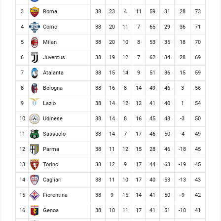
Roma
3
38
23
4
11
59
31
28
73
Como
4
38
20
11
7
65
29
36
71
Milan
5
38
20
10
8
53
35
18
70
Juventus
6
38
19
12
7
62
34
28
69
Atalanta
7
38
15
14
9
51
36
15
59
Bologna
8
38
16
8
14
49
46
3
56
Lazio
9
38
14
12
12
41
40
1
54
Udinese
10
38
14
8
16
45
48
-3
50
Sassuolo
11
38
14
7
17
46
50
-4
49
Parma
12
38
11
12
15
28
46
-18
45
Torino
13
38
12
9
17
44
63
-19
45
Cagliari
14
38
11
10
17
40
53
-13
43
Fiorentina
15
38
9
15
14
41
50
-9
42
Genoa
16
38
10
11
17
41
51
-10
41