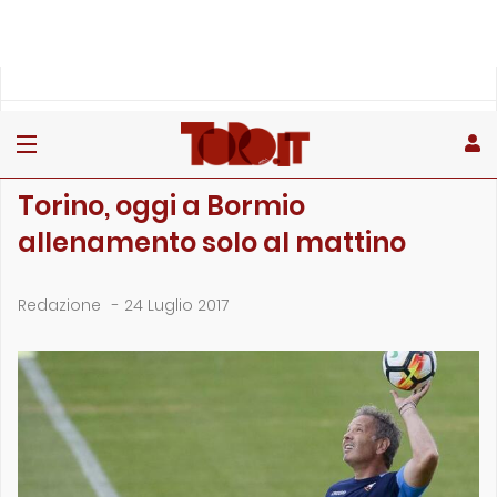
»
»
»
Home
Toro
Primo piano
Torino, oggi a Bormio allenamento solo al mattino
PRIMO PIANO
Torino, oggi a Bormio
allenamento solo al mattino
Redazione
-
24 Luglio 2017