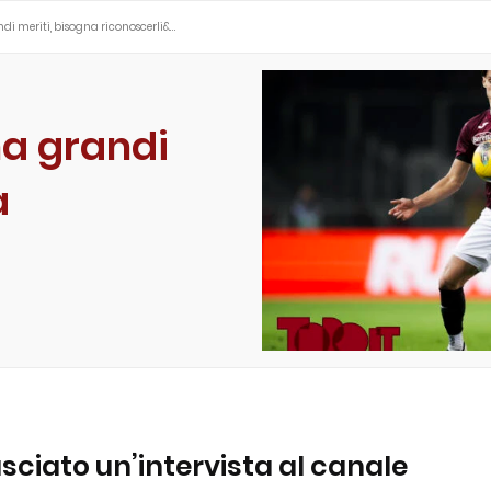
ndi meriti, bisogna riconoscerli&…
ha grandi
a
asciato un’intervista al canale