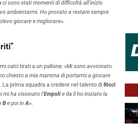
o
ci sono stati momenti di difficoltà all’inizio
vo ambientarmi. Ho provato a restare sempre
levo giocare e migliorare
».
iti”
mi calci tirati a un pallone: «
Mi sono avvicinato
 ho chiesto a mia mamma di portarmi a giocare
. La prima squadra a credere nel talento di
Ricci
i mi ha visionato l’
Empoli
e da lì ho iniziato la
e B
e poi in
A
».