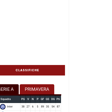
CLASSIFICHE
SERIE A
PRIMAVERA
Squadra
PG
V
N
P
GF
GS
DG
Pti
Inter
38
27
6
5
89
35
54
87