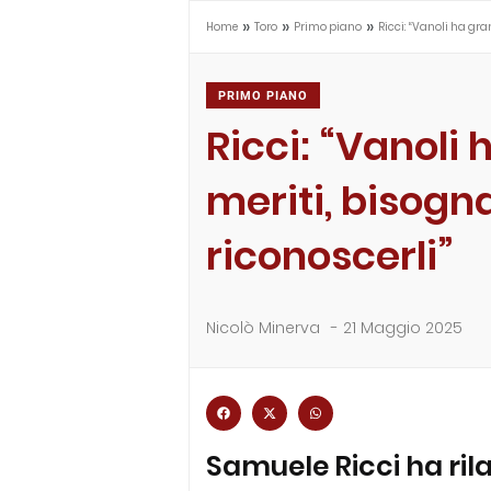
»
»
»
Home
Toro
Primo piano
Ricci: “Vanoli ha gra
PRIMO PIANO
Ricci: “Vanoli 
meriti, bisogn
riconoscerli”
Nicolò Minerva
-
21 Maggio 2025
Samuele Ricci ha ril