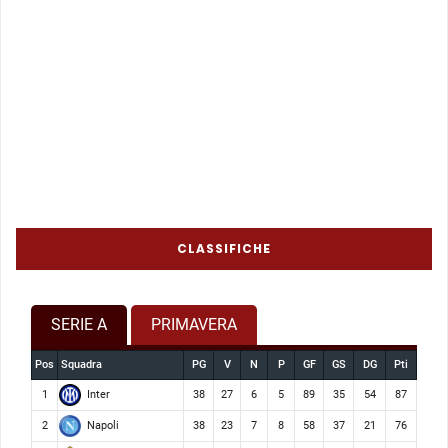
CLASSIFICHE
SERIE A
PRIMAVERA
Pos
Squadra
PG
V
N
P
GF
GS
DG
Pti
Inter
1
38
27
6
5
89
35
54
87
Napoli
2
38
23
7
8
58
37
21
76