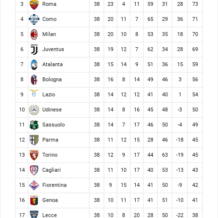
Roma
3
38
23
4
11
59
31
28
73
Como
4
38
20
11
7
65
29
36
71
Milan
5
38
20
10
8
53
35
18
70
Juventus
6
38
19
12
7
62
34
28
69
Atalanta
7
38
15
14
9
51
36
15
59
Bologna
8
38
16
8
14
49
46
3
56
Lazio
9
38
14
12
12
41
40
1
54
Udinese
10
38
14
8
16
45
48
-3
50
Sassuolo
11
38
14
7
17
46
50
-4
49
Parma
12
38
11
12
15
28
46
-18
45
Torino
13
38
12
9
17
44
63
-19
45
Cagliari
14
38
11
10
17
40
53
-13
43
Fiorentina
15
38
9
15
14
41
50
-9
42
Genoa
16
38
10
11
17
41
51
-10
41
Lecce
17
38
10
8
20
28
50
-22
38