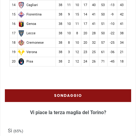
Cagliari
14
38
11
10
17
40
53
-13
43
Fiorentina
15
38
9
15
14
41
50
-9
42
Genoa
16
38
10
11
17
41
51
-10
41
Lecce
17
38
10
8
20
28
50
-22
38
Cremonese
18
38
8
10
20
32
57
-25
34
Verona
19
38
3
12
23
25
61
-36
21
Pisa
20
38
2
12
24
26
71
-45
18
SONDAGGIO
Vi piace la terza maglia del Torino?
Sì
(65%)