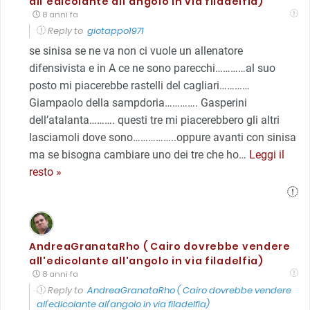
all'edicolante all'angolo in via filadelfia)
8 anni fa
Reply to
giotappo1971
se sinisa se ne va non ci vuole un allenatore
difensivista e in A ce ne sono parecchi…………al suo
posto mi piacerebbe rastelli del cagliari…………
Giampaolo della sampdoria…………. Gasperini
dell’atalanta………. questi tre mi piacerebbero gli altri
lasciamoli dove sono……………..oppure avanti con sinisa
ma se bisogna cambiare uno dei tre che ho
…
Leggi il
resto »
AndreaGranataRho ( Cairo dovrebbe vendere
all'edicolante all'angolo in via filadelfia)
8 anni fa
Reply to
AndreaGranataRho ( Cairo dovrebbe vendere
all'edicolante all'angolo in via filadelfia)