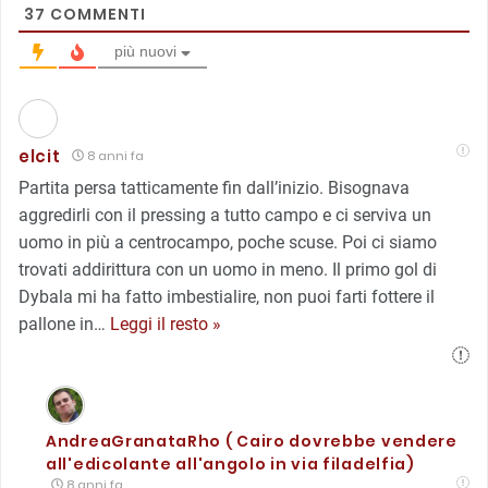
37
COMMENTI
più nuovi
elcit
8 anni fa
Partita persa tatticamente fin dall’inizio. Bisognava
aggredirli con il pressing a tutto campo e ci serviva un
uomo in più a centrocampo, poche scuse. Poi ci siamo
trovati addirittura con un uomo in meno. Il primo gol di
Dybala mi ha fatto imbestialire, non puoi farti fottere il
pallone in
…
Leggi il resto »
AndreaGranataRho ( Cairo dovrebbe vendere
all'edicolante all'angolo in via filadelfia)
8 anni fa