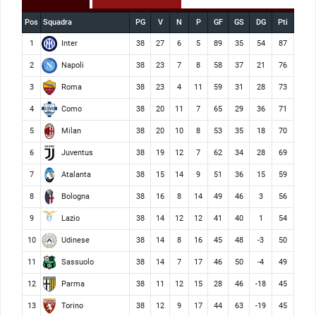
Pos
Squadra
PG
V
N
P
GF
GS
DG
Pti
Inter
1
38
27
6
5
89
35
54
87
Napoli
2
38
23
7
8
58
37
21
76
Roma
3
38
23
4
11
59
31
28
73
Como
4
38
20
11
7
65
29
36
71
Milan
5
38
20
10
8
53
35
18
70
Juventus
6
38
19
12
7
62
34
28
69
Atalanta
7
38
15
14
9
51
36
15
59
Bologna
8
38
16
8
14
49
46
3
56
Lazio
9
38
14
12
12
41
40
1
54
Udinese
10
38
14
8
16
45
48
-3
50
Sassuolo
11
38
14
7
17
46
50
-4
49
Parma
12
38
11
12
15
28
46
-18
45
Torino
13
38
12
9
17
44
63
-19
45