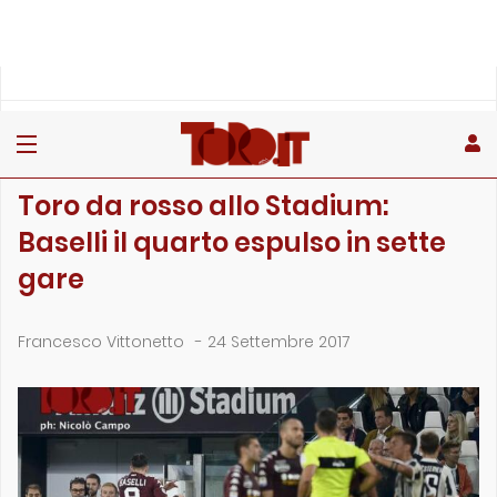
»
»
»
Home
Toro
Primo piano
Toro da rosso allo Stadium: Baselli il quarto espulso in set…
PRIMO PIANO
Toro da rosso allo Stadium:
Baselli il quarto espulso in sette
gare
Francesco Vittonetto
-
24 Settembre 2017