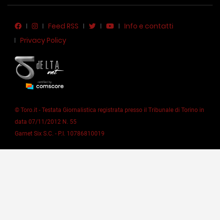
Feed RSS
Info e contatti
Privacy Policy
© Toro.it - Testata Giornalistica registrata presso il Tribunale di Torino in
data 07/11/2012 N. 55
Garnet Six S.C. - P.I. 10786810019