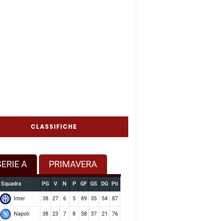
CLASSIFICHE
SERIE A
PRIMAVERA
Squadra
PG
V
N
P
GF
GS
DG
Pti
Inter
38
27
6
5
89
35
54
87
Napoli
38
23
7
8
58
37
21
76