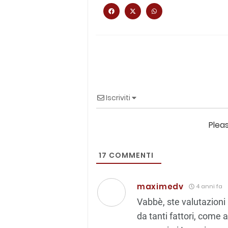
Iscriviti
Plea
17
COMMENTI
maximedv
4 anni fa
Vabbè, ste valutazioni
da tanti fattori, come 