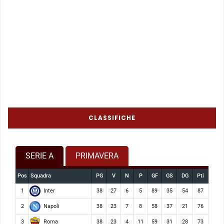
CLASSIFICHE
SERIE A
PRIMAVERA
Pos
Squadra
PG
V
N
P
GF
GS
DG
Pti
Inter
1
38
27
6
5
89
35
54
87
Napoli
2
38
23
7
8
58
37
21
76
Roma
3
38
23
4
11
59
31
28
73