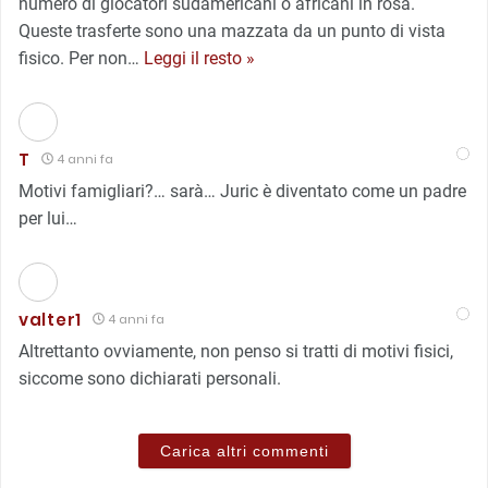
numero di giocatori sudamericani o africani in rosa.
Queste trasferte sono una mazzata da un punto di vista
fisico. Per non
…
Leggi il resto »
T
4 anni fa
Motivi famigliari?… sarà… Juric è diventato come un padre
per lui…
valter1
4 anni fa
Altrettanto ovviamente, non penso si tratti di motivi fisici,
siccome sono dichiarati personali.
Carica altri commenti