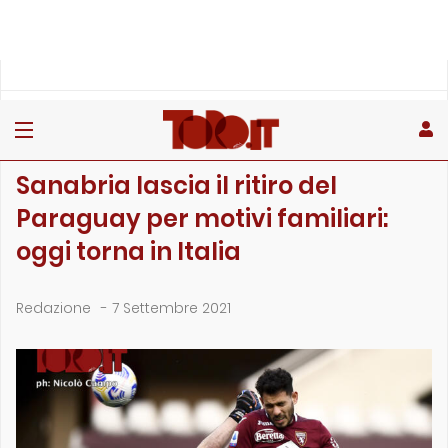
»
»
»
Home
Toro
Primo piano
Sanabria lascia il ritiro del Paraguay per motivi familiari:…
PRIMO PIANO
Sanabria lascia il ritiro del
Paraguay per motivi familiari:
oggi torna in Italia
Redazione
-
7 Settembre 2021