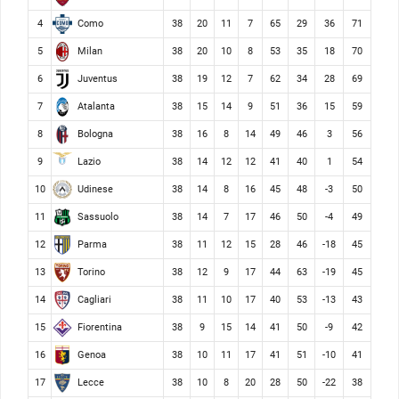
Como
4
38
20
11
7
65
29
36
71
Milan
5
38
20
10
8
53
35
18
70
Juventus
6
38
19
12
7
62
34
28
69
Atalanta
7
38
15
14
9
51
36
15
59
Bologna
8
38
16
8
14
49
46
3
56
Lazio
9
38
14
12
12
41
40
1
54
Udinese
10
38
14
8
16
45
48
-3
50
Sassuolo
11
38
14
7
17
46
50
-4
49
Parma
12
38
11
12
15
28
46
-18
45
Torino
13
38
12
9
17
44
63
-19
45
Cagliari
14
38
11
10
17
40
53
-13
43
Fiorentina
15
38
9
15
14
41
50
-9
42
Genoa
16
38
10
11
17
41
51
-10
41
Lecce
17
38
10
8
20
28
50
-22
38