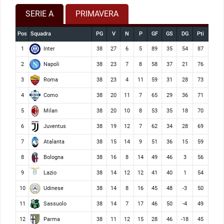
SERIE A
PRIMAVERA
Pos
Squadra
PG
V
N
P
GF
GS
DG
Pti
Inter
1
38
27
6
5
89
35
54
87
Napoli
2
38
23
7
8
58
37
21
76
Roma
3
38
23
4
11
59
31
28
73
Como
4
38
20
11
7
65
29
36
71
Milan
5
38
20
10
8
53
35
18
70
Juventus
6
38
19
12
7
62
34
28
69
Atalanta
7
38
15
14
9
51
36
15
59
Bologna
8
38
16
8
14
49
46
3
56
Lazio
9
38
14
12
12
41
40
1
54
Udinese
10
38
14
8
16
45
48
-3
50
Sassuolo
11
38
14
7
17
46
50
-4
49
Parma
12
38
11
12
15
28
46
-18
45