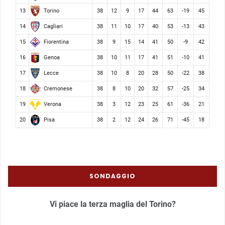
Torino
13
38
12
9
17
44
63
-19
45
Cagliari
14
38
11
10
17
40
53
-13
43
Fiorentina
15
38
9
15
14
41
50
-9
42
Genoa
16
38
10
11
17
41
51
-10
41
Lecce
17
38
10
8
20
28
50
-22
38
Cremonese
18
38
8
10
20
32
57
-25
34
Verona
19
38
3
12
23
25
61
-36
21
Pisa
20
38
2
12
24
26
71
-45
18
SONDAGGIO
Vi piace la terza maglia del Torino?