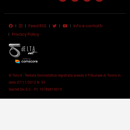
Feed RSS
Info e contatti
Privacy Policy
© Toro.it - Testata Giornalistica registrata presso il Tribunale di Torino in
data 07/11/2012 N. 55
Garnet Six S.C. - P.I. 10786810019