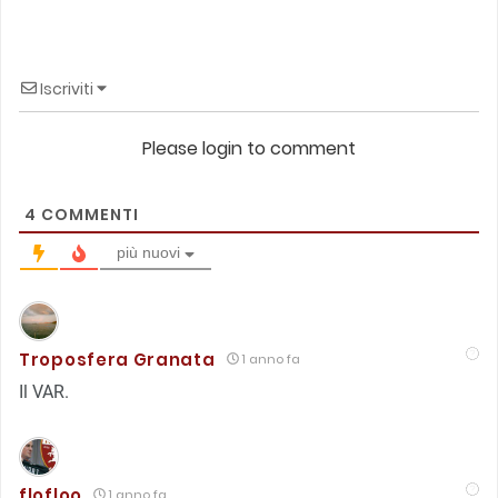
Iscriviti
Please login to comment
4
COMMENTI
più nuovi
Troposfera Granata
1 anno fa
Il VAR.
flofloo
1 anno fa