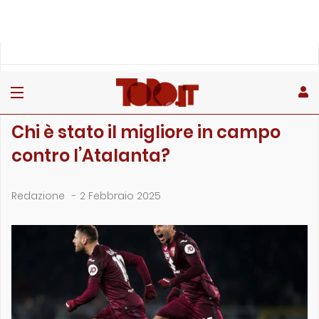
»
»
»
Home
Toro
Sondaggi
Chi è stato il migliore in campo contro l’Atalanta?
SONDAGGI
Chi è stato il migliore in campo
contro l’Atalanta?
Redazione
-
2 Febbraio 2025