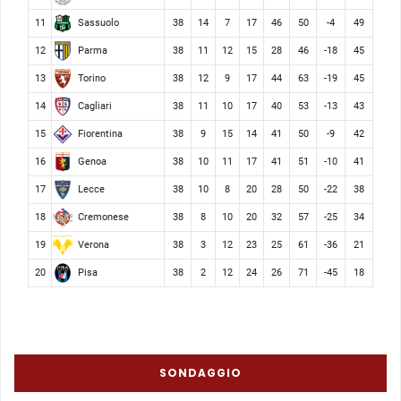
Sassuolo
11
38
14
7
17
46
50
-4
49
Parma
12
38
11
12
15
28
46
-18
45
Torino
13
38
12
9
17
44
63
-19
45
Cagliari
14
38
11
10
17
40
53
-13
43
Fiorentina
15
38
9
15
14
41
50
-9
42
Genoa
16
38
10
11
17
41
51
-10
41
Lecce
17
38
10
8
20
28
50
-22
38
Cremonese
18
38
8
10
20
32
57
-25
34
Verona
19
38
3
12
23
25
61
-36
21
Pisa
20
38
2
12
24
26
71
-45
18
SONDAGGIO