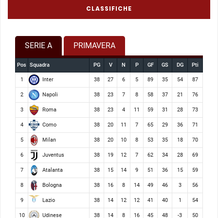
CLASSIFICHE
SERIE A
PRIMAVERA
Pos
Squadra
PG
V
N
P
GF
GS
DG
Pti
Inter
1
38
27
6
5
89
35
54
87
Napoli
2
38
23
7
8
58
37
21
76
Roma
3
38
23
4
11
59
31
28
73
Como
4
38
20
11
7
65
29
36
71
Milan
5
38
20
10
8
53
35
18
70
Juventus
6
38
19
12
7
62
34
28
69
Atalanta
7
38
15
14
9
51
36
15
59
Bologna
8
38
16
8
14
49
46
3
56
Lazio
9
38
14
12
12
41
40
1
54
Udinese
10
38
14
8
16
45
48
-3
50