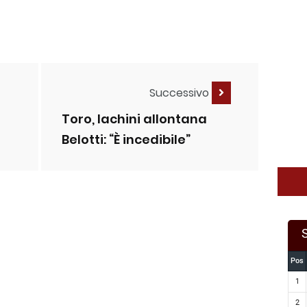
Successivo
Toro, Iachini allontana
Belotti: “È incedibile”
Pos
1
2