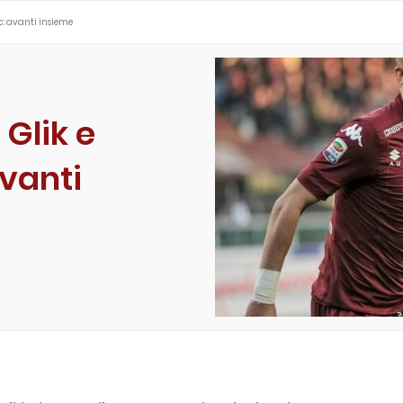
c: avanti insieme
 Glik e
vanti