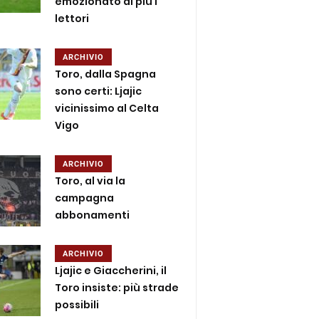
emozionato di più i
lettori
ARCHIVIO
Toro, dalla Spagna
sono certi: Ljajic
vicinissimo al Celta
Vigo
ARCHIVIO
Toro, al via la
campagna
abbonamenti
ARCHIVIO
Ljajic e Giaccherini, il
Toro insiste: più strade
possibili