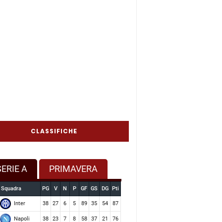
CLASSIFICHE
SERIE A
PRIMAVERA
Squadra
PG
V
N
P
GF
GS
DG
Pti
Inter
38
27
6
5
89
35
54
87
Napoli
38
23
7
8
58
37
21
76