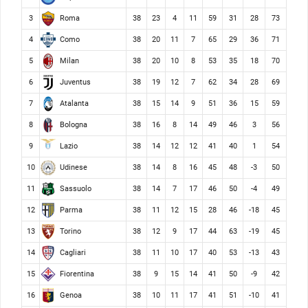
Roma
3
38
23
4
11
59
31
28
73
Como
4
38
20
11
7
65
29
36
71
Milan
5
38
20
10
8
53
35
18
70
Juventus
6
38
19
12
7
62
34
28
69
Atalanta
7
38
15
14
9
51
36
15
59
Bologna
8
38
16
8
14
49
46
3
56
Lazio
9
38
14
12
12
41
40
1
54
Udinese
10
38
14
8
16
45
48
-3
50
Sassuolo
11
38
14
7
17
46
50
-4
49
Parma
12
38
11
12
15
28
46
-18
45
Torino
13
38
12
9
17
44
63
-19
45
Cagliari
14
38
11
10
17
40
53
-13
43
Fiorentina
15
38
9
15
14
41
50
-9
42
Genoa
16
38
10
11
17
41
51
-10
41