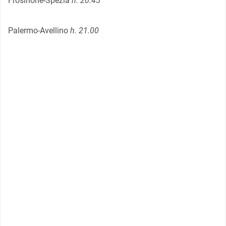
Frosinone-Spezia
h. 20.45
Palermo-Avellino
h. 21.00