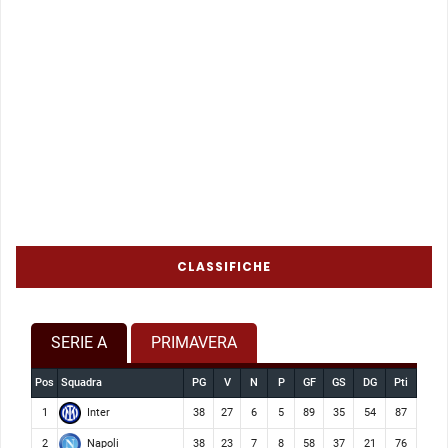
CLASSIFICHE
SERIE A
PRIMAVERA
Pos
Squadra
PG
V
N
P
GF
GS
DG
Pti
Inter
1
38
27
6
5
89
35
54
87
Napoli
2
38
23
7
8
58
37
21
76