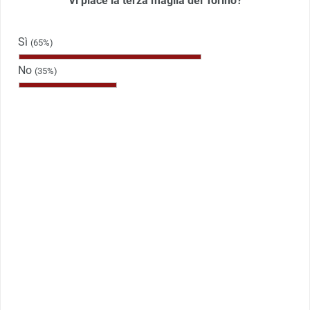
Vi piace la terza maglia del Torino?
Sì
(65%)
No
(35%)