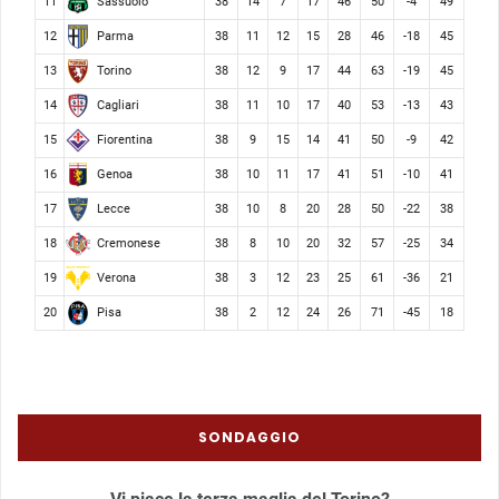
Sassuolo
11
38
14
7
17
46
50
-4
49
Parma
12
38
11
12
15
28
46
-18
45
Torino
13
38
12
9
17
44
63
-19
45
Cagliari
14
38
11
10
17
40
53
-13
43
Fiorentina
15
38
9
15
14
41
50
-9
42
Genoa
16
38
10
11
17
41
51
-10
41
Lecce
17
38
10
8
20
28
50
-22
38
Cremonese
18
38
8
10
20
32
57
-25
34
Verona
19
38
3
12
23
25
61
-36
21
Pisa
20
38
2
12
24
26
71
-45
18
SONDAGGIO