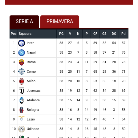
SERIE A
PRIMAVERA
Pos
Squadra
PG
V
N
P
GF
GS
DG
Pti
Inter
1
38
27
6
5
89
35
54
87
Napoli
2
38
23
7
8
58
37
21
76
Roma
3
38
23
4
11
59
31
28
73
Como
4
38
20
11
7
65
29
36
71
Milan
5
38
20
10
8
53
35
18
70
Juventus
6
38
19
12
7
62
34
28
69
Atalanta
7
38
15
14
9
51
36
15
59
Bologna
8
38
16
8
14
49
46
3
56
Lazio
9
38
14
12
12
41
40
1
54
Udinese
10
38
14
8
16
45
48
-3
50