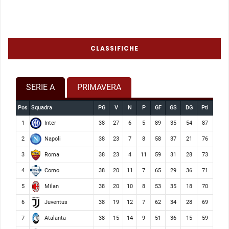
CLASSIFICHE
SERIE A
PRIMAVERA
Pos
Squadra
PG
V
N
P
GF
GS
DG
Pti
Inter
1
38
27
6
5
89
35
54
87
Napoli
2
38
23
7
8
58
37
21
76
Roma
3
38
23
4
11
59
31
28
73
Como
4
38
20
11
7
65
29
36
71
Milan
5
38
20
10
8
53
35
18
70
Juventus
6
38
19
12
7
62
34
28
69
Atalanta
7
38
15
14
9
51
36
15
59