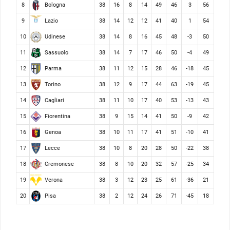
Bologna
8
38
16
8
14
49
46
3
56
Lazio
9
38
14
12
12
41
40
1
54
Udinese
10
38
14
8
16
45
48
-3
50
Sassuolo
11
38
14
7
17
46
50
-4
49
Parma
12
38
11
12
15
28
46
-18
45
Torino
13
38
12
9
17
44
63
-19
45
Cagliari
14
38
11
10
17
40
53
-13
43
Fiorentina
15
38
9
15
14
41
50
-9
42
Genoa
16
38
10
11
17
41
51
-10
41
Lecce
17
38
10
8
20
28
50
-22
38
Cremonese
18
38
8
10
20
32
57
-25
34
Verona
19
38
3
12
23
25
61
-36
21
Pisa
20
38
2
12
24
26
71
-45
18