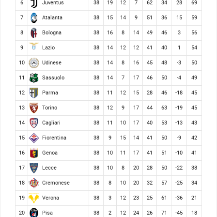
Juventus
6
38
19
12
7
62
34
28
69
Atalanta
7
38
15
14
9
51
36
15
59
Bologna
8
38
16
8
14
49
46
3
56
Lazio
9
38
14
12
12
41
40
1
54
Udinese
10
38
14
8
16
45
48
-3
50
Sassuolo
11
38
14
7
17
46
50
-4
49
Parma
12
38
11
12
15
28
46
-18
45
Torino
13
38
12
9
17
44
63
-19
45
Cagliari
14
38
11
10
17
40
53
-13
43
Fiorentina
15
38
9
15
14
41
50
-9
42
Genoa
16
38
10
11
17
41
51
-10
41
Lecce
17
38
10
8
20
28
50
-22
38
Cremonese
18
38
8
10
20
32
57
-25
34
Verona
19
38
3
12
23
25
61
-36
21
Pisa
20
38
2
12
24
26
71
-45
18