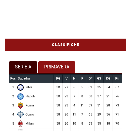
CLASSIFICHE
SERIE A
PRIMAVERA
Pos
Squadra
PG
V
N
P
GF
GS
DG
Pti
Inter
1
38
27
6
5
89
35
54
87
Napoli
2
38
23
7
8
58
37
21
76
Roma
3
38
23
4
11
59
31
28
73
Como
4
38
20
11
7
65
29
36
71
Milan
5
38
20
10
8
53
35
18
70