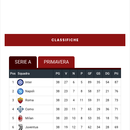
CLASSIFICHE
SERIE A
PRIMAVERA
Pos
Squadra
PG
V
N
P
GF
GS
DG
Pti
Inter
1
38
27
6
5
89
35
54
87
Napoli
2
38
23
7
8
58
37
21
76
Roma
3
38
23
4
11
59
31
28
73
Como
4
38
20
11
7
65
29
36
71
Milan
5
38
20
10
8
53
35
18
70
Juventus
6
38
19
12
7
62
34
28
69