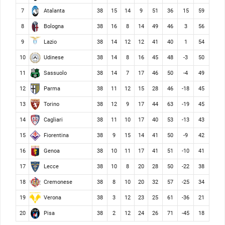
Atalanta
7
38
15
14
9
51
36
15
59
Bologna
8
38
16
8
14
49
46
3
56
Lazio
9
38
14
12
12
41
40
1
54
Udinese
10
38
14
8
16
45
48
-3
50
Sassuolo
11
38
14
7
17
46
50
-4
49
Parma
12
38
11
12
15
28
46
-18
45
Torino
13
38
12
9
17
44
63
-19
45
Cagliari
14
38
11
10
17
40
53
-13
43
Fiorentina
15
38
9
15
14
41
50
-9
42
Genoa
16
38
10
11
17
41
51
-10
41
Lecce
17
38
10
8
20
28
50
-22
38
Cremonese
18
38
8
10
20
32
57
-25
34
Verona
19
38
3
12
23
25
61
-36
21
Pisa
20
38
2
12
24
26
71
-45
18