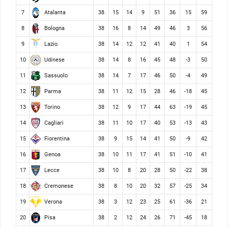
Atalanta
7
38
15
14
9
51
36
15
59
Bologna
8
38
16
8
14
49
46
3
56
Lazio
9
38
14
12
12
41
40
1
54
Udinese
10
38
14
8
16
45
48
-3
50
Sassuolo
11
38
14
7
17
46
50
-4
49
Parma
12
38
11
12
15
28
46
-18
45
Torino
13
38
12
9
17
44
63
-19
45
Cagliari
14
38
11
10
17
40
53
-13
43
Fiorentina
15
38
9
15
14
41
50
-9
42
Genoa
16
38
10
11
17
41
51
-10
41
Lecce
17
38
10
8
20
28
50
-22
38
Cremonese
18
38
8
10
20
32
57
-25
34
Verona
19
38
3
12
23
25
61
-36
21
Pisa
20
38
2
12
24
26
71
-45
18