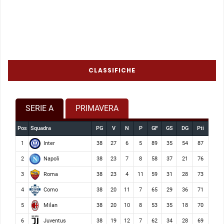
CLASSIFICHE
SERIE A
PRIMAVERA
Pos
Squadra
PG
V
N
P
GF
GS
DG
Pti
Inter
1
38
27
6
5
89
35
54
87
Napoli
2
38
23
7
8
58
37
21
76
Roma
3
38
23
4
11
59
31
28
73
Como
4
38
20
11
7
65
29
36
71
Milan
5
38
20
10
8
53
35
18
70
Juventus
6
38
19
12
7
62
34
28
69