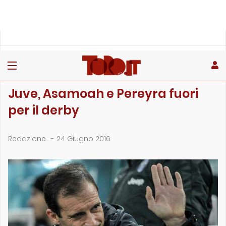
»
»
Home
Archivio
Juve, Asamoah e Pereyra fuori per il derby
ARCHIVIO
Juve, Asamoah e Pereyra fuori
per il derby
Redazione
-
24 Giugno 2016