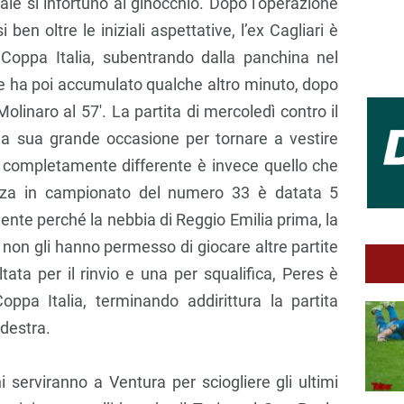
uale si infortunò al ginocchio. Dopo l’operazione
 ben oltre le iniziali aspettative, l’ex Cagliari è
 Coppa Italia, subentrando dalla panchina nel
 ha poi accumulato qualche altro minuto, dopo
olinaro al 57′. La partita di mercoledì contro il
la sua grande occasione per tornare a vestire
o completamente differente è invece quello che
enza in campionato del numero 33 è datata 5
nte perché la nebbia di Reggio Emilia prima, la
oi non gli hanno permesso di giocare altre partite
ata per il rinvio e una per squalifica, Peres è
oppa Italia, terminando addirittura la partita
 destra.
 serviranno a Ventura per sciogliere gli ultimi