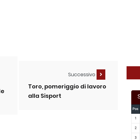
Successivo
Toro, pomeriggio di lavoro
le
alla Sisport
Pos
1
2
3