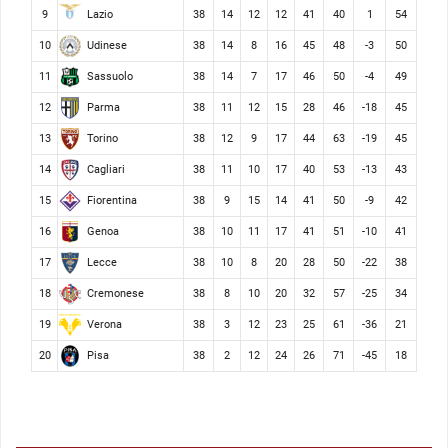
Lazio
9
38
14
12
12
41
40
1
54
Udinese
10
38
14
8
16
45
48
-3
50
Sassuolo
11
38
14
7
17
46
50
-4
49
Parma
12
38
11
12
15
28
46
-18
45
Torino
13
38
12
9
17
44
63
-19
45
Cagliari
14
38
11
10
17
40
53
-13
43
Fiorentina
15
38
9
15
14
41
50
-9
42
Genoa
16
38
10
11
17
41
51
-10
41
Lecce
17
38
10
8
20
28
50
-22
38
Cremonese
18
38
8
10
20
32
57
-25
34
Verona
19
38
3
12
23
25
61
-36
21
Pisa
20
38
2
12
24
26
71
-45
18