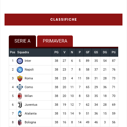
CLASSIFICHE
SERIE A
PRIMAVERA
Pos
Squadra
PG
V
N
P
GF
GS
DG
Pti
Inter
1
38
27
6
5
89
35
54
87
Napoli
2
38
23
7
8
58
37
21
76
Roma
3
38
23
4
11
59
31
28
73
Como
4
38
20
11
7
65
29
36
71
Milan
5
38
20
10
8
53
35
18
70
Juventus
6
38
19
12
7
62
34
28
69
Atalanta
7
38
15
14
9
51
36
15
59
Bologna
8
38
16
8
14
49
46
3
56