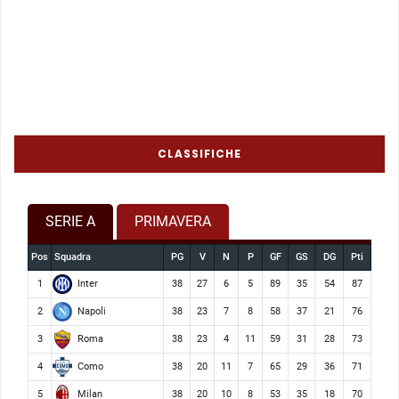
CLASSIFICHE
SERIE A
PRIMAVERA
Pos
Squadra
PG
V
N
P
GF
GS
DG
Pti
Inter
1
38
27
6
5
89
35
54
87
Napoli
2
38
23
7
8
58
37
21
76
Roma
3
38
23
4
11
59
31
28
73
Como
4
38
20
11
7
65
29
36
71
Milan
5
38
20
10
8
53
35
18
70