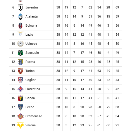
Juventus
6
38
19
12
7
62
34
28
69
Atalanta
7
38
15
14
9
51
36
15
59
Bologna
8
38
16
8
14
49
46
3
56
Lazio
9
38
14
12
12
41
40
1
54
Udinese
10
38
14
8
16
45
48
-3
50
Sassuolo
11
38
14
7
17
46
50
-4
49
Parma
12
38
11
12
15
28
46
-18
45
Torino
13
38
12
9
17
44
63
-19
45
Cagliari
14
38
11
10
17
40
53
-13
43
Fiorentina
15
38
9
15
14
41
50
-9
42
Genoa
16
38
10
11
17
41
51
-10
41
Lecce
17
38
10
8
20
28
50
-22
38
Cremonese
18
38
8
10
20
32
57
-25
34
Verona
19
38
3
12
23
25
61
-36
21