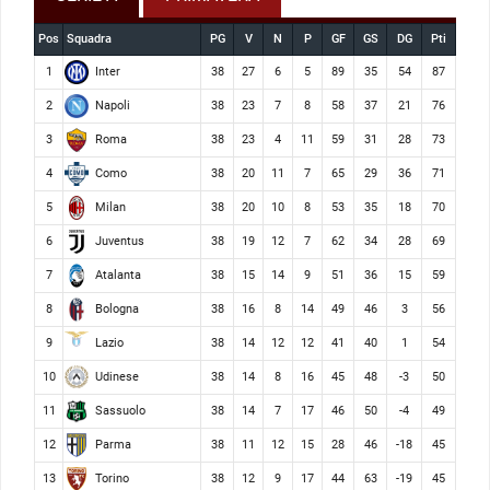
Pos
Squadra
PG
V
N
P
GF
GS
DG
Pti
Inter
1
38
27
6
5
89
35
54
87
Napoli
2
38
23
7
8
58
37
21
76
Roma
3
38
23
4
11
59
31
28
73
Como
4
38
20
11
7
65
29
36
71
Milan
5
38
20
10
8
53
35
18
70
Juventus
6
38
19
12
7
62
34
28
69
Atalanta
7
38
15
14
9
51
36
15
59
Bologna
8
38
16
8
14
49
46
3
56
Lazio
9
38
14
12
12
41
40
1
54
Udinese
10
38
14
8
16
45
48
-3
50
Sassuolo
11
38
14
7
17
46
50
-4
49
Parma
12
38
11
12
15
28
46
-18
45
Torino
13
38
12
9
17
44
63
-19
45