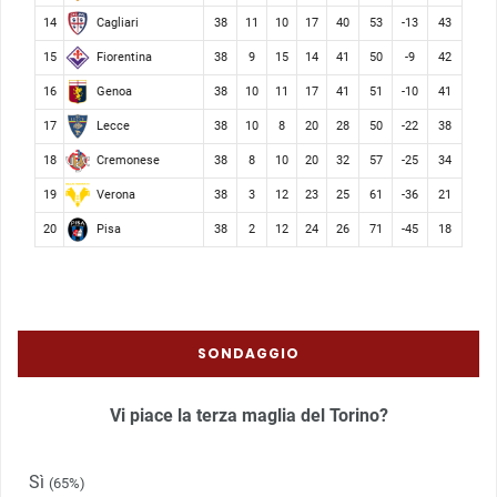
Cagliari
14
38
11
10
17
40
53
-13
43
Fiorentina
15
38
9
15
14
41
50
-9
42
Genoa
16
38
10
11
17
41
51
-10
41
Lecce
17
38
10
8
20
28
50
-22
38
Cremonese
18
38
8
10
20
32
57
-25
34
Verona
19
38
3
12
23
25
61
-36
21
Pisa
20
38
2
12
24
26
71
-45
18
SONDAGGIO
Vi piace la terza maglia del Torino?
Sì
(65%)