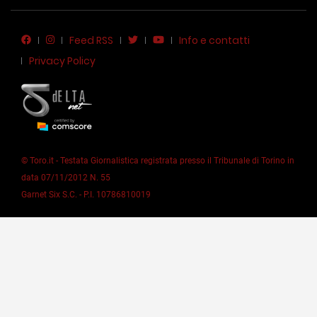
Feed RSS
Info e contatti
Privacy Policy
© Toro.it - Testata Giornalistica registrata presso il Tribunale di Torino in
data 07/11/2012 N. 55
Garnet Six S.C. - P.I. 10786810019